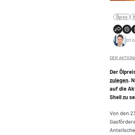
Ölpreis
R
07.0
DER AKTIONÄR
Der Ölpre
zulegen
. 
auf die Ak
Shell zu s
Von den 23
Gasfördere
Anteilsche