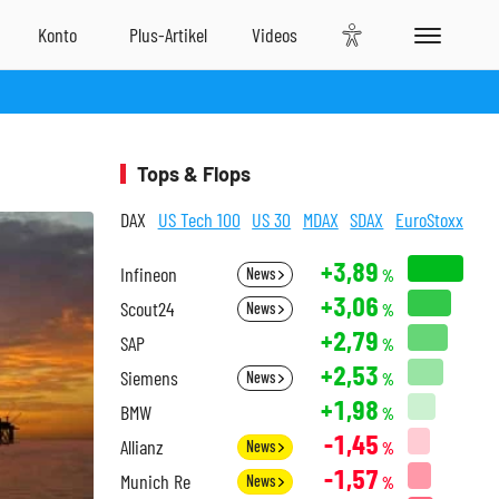
Tops & Flops
DAX
US Tech 100
US 30
MDAX
SDAX
EuroStoxx
+3,89
Infineon
News
%
+3,06
Scout24
News
%
+2,79
SAP
%
+2,53
Siemens
News
%
+1,98
BMW
%
-1,45
Allianz
News
%
-1,57
Munich Re
News
%