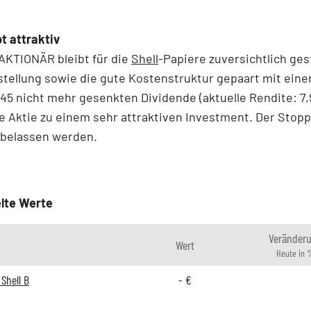
bt attraktiv
AKTIONÄR bleibt für die
Shell
-Papiere zuversichtlich ge
stellung sowie die gute Kostenstruktur gepaart mit eine
945 nicht mehr gesenkten Dividende (aktuelle Rendite: 7,
 Aktie zu einem sehr attraktiven Investment. Der Stopp 
 belassen werden.
lte Werte
Veränder
Wert
Heute in 
Shell B
-
€