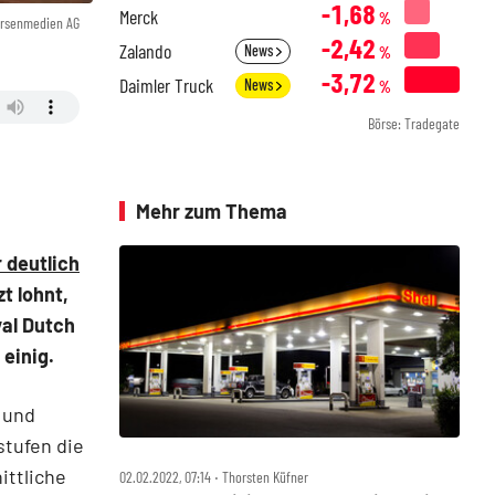
-1,68
Merck
%
örsenmedien AG
-2,42
Zalando
News
%
-3,72
Daimler Truck
News
%
Börse: Tradegate
Mehr zum Thema
 deutlich
t lohnt,
yal Dutch
 einig.
 und
stufen die
ittliche
02.02.2022, 07:14 ‧ Thorsten Küfner