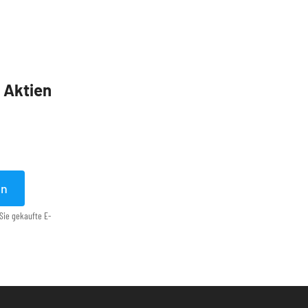
5 Aktien
en
Sie gekaufte E-