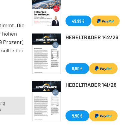
49,99 €
stimmt. Die
r hohen
HEBELTRADER 142/26
9 Prozent)
sollte bei
9,90 €
HEBELTRADER 141/26
ung
%
9,90 €