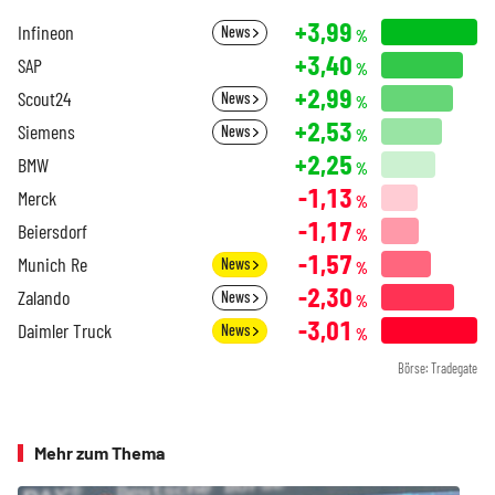
+3,99
Infineon
News
%
+3,40
SAP
%
+2,99
Scout24
News
%
+2,53
Siemens
News
%
+2,25
BMW
%
-1,13
Merck
%
-1,17
Beiersdorf
%
-1,57
Munich Re
News
%
-2,30
Zalando
News
%
-3,01
Daimler Truck
News
%
Börse: Tradegate
Mehr zum Thema