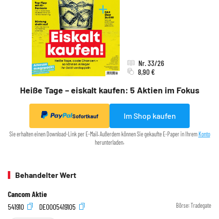
Nr. 33/26
8,90 €
Heiße Tage – eiskalt kaufen: 5 Aktien im Fokus
Im Shop kaufen
Sofortkauf
Sie erhalten einen Download-Link per E-Mail. Außerdem können Sie gekaufte E-Paper in Ihrem
Konto
herunterladen.
Behandelter Wert
Cancom Aktie
541910
DE0005419105
Börse:
Tradegate