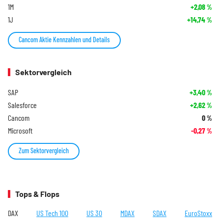
1M
+2,08
%
1J
+14,74
%
Cancom Aktie Kennzahlen und Details
Sektorvergleich
SAP
+3,40
%
Salesforce
+2,62
%
Cancom
0
%
Microsoft
-0,27
%
Zum Sektorvergleich
Tops & Flops
DAX
US Tech 100
US 30
MDAX
SDAX
EuroStoxx