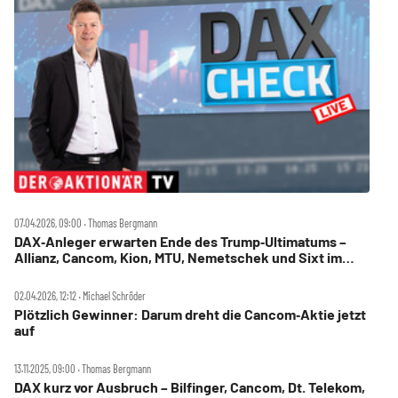
07.04.2026, 09:00 ‧ Thomas Bergmann
DAX‑Anleger erwarten Ende des Trump‑Ultimatums –
Allianz, Cancom, Kion, MTU, Nemetschek und Sixt im
Check
02.04.2026, 12:12 ‧ Michael Schröder
Plötzlich Gewinner: Darum dreht die Cancom‑Aktie jetzt
auf
13.11.2025, 09:00 ‧ Thomas Bergmann
DAX kurz vor Ausbruch – Bilfinger, Cancom, Dt. Telekom,