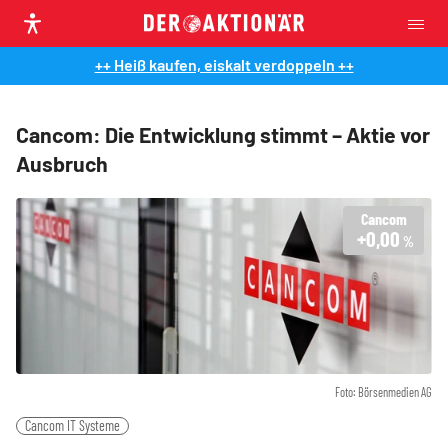
++ Heiß kaufen, eiskalt verdoppeln ++
Cancom: Die Entwicklung stimmt – Aktie vor
Ausbruch
Cancom
+0,00
%
Foto: Börsenmedien AG
Cancom IT Systeme