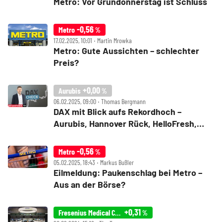
Metro: Vor Gründonnerstag ist Schluss
-0,56
Metro
%
17.02.2025, 10:01 ‧ Martin Mrowka
Metro: Gute Aussichten – schlechter
Preis?
+0,00
Aurubis
%
06.02.2025, 09:00 ‧ Thomas Bergmann
DAX mit Blick aufs Rekordhoch –
Aurubis, Hannover Rück, HelloFresh,
Metro, Qiagen, Rational, Siemens Health
und Siltronic im Check
-0,56
Metro
%
05.02.2025, 18:43 ‧ Markus Bußler
Eilmeldung: Paukenschlag bei Metro –
Aus an der Börse?
+0,31
Fresenius Medical Care
%