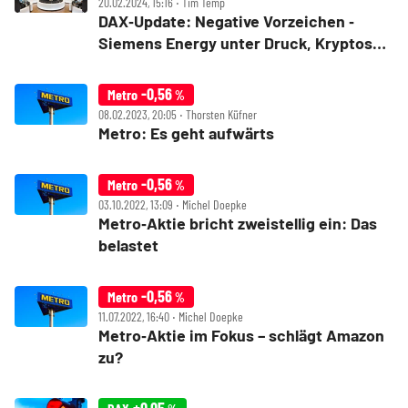
20.02.2024, 15:16 ‧ Tim Temp
DAX‑Update: Negative Vorzeichen ‑
Siemens Energy unter Druck, Kryptos
im Rally‑Modus
-0,56
Metro
%
08.02.2023, 20:05 ‧ Thorsten Küfner
Metro: Es geht aufwärts
-0,56
Metro
%
03.10.2022, 13:09 ‧ Michel Doepke
Metro‑Aktie bricht zweistellig ein: Das
belastet
-0,56
Metro
%
11.07.2022, 16:40 ‧ Michel Doepke
Metro‑Aktie im Fokus – schlägt Amazon
zu?