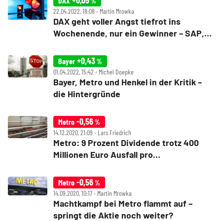
+0,05
DAX
%
22.04.2022, 18:08 ‧ Martin Mrowka
DAX geht voller Angst tiefrot ins
Wochenende, nur ein Gewinner – SAP,
Covestro, K+S und Salzgitter im Fokus
+0,43
Bayer
%
01.04.2022, 15:42 ‧ Michel Doepke
Bayer, Metro und Henkel in der Kritik –
die Hintergründe
-0,56
Metro
%
14.12.2020, 21:09 ‧ Lars Friedrich
Metro: 9 Prozent Dividende trotz 400
Millionen Euro Ausfall pro
Lockdown‑Monat
-0,56
Metro
%
14.09.2020, 10:17 ‧ Martin Mrowka
Machtkampf bei Metro flammt auf –
springt die Aktie noch weiter?