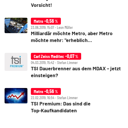
Vorsicht!
-0,56
Metro
%
23.06.2019, 15:07 ‧ Leon Müller
Milliardär möchte Metro, aber Metro
möchte mehr: "erheblich
unterbewertet"
-0,07
Carl Zeiss Meditec
%
04.03.2019, 15:42 ‧ Stefan Limmer
TSI Dauerbrenner aus dem MDAX – jetzt
einsteigen?
-0,56
Metro
%
22.02.2019, 16:54 ‧ Stefan Limmer
TSI Premium: Das sind die
Top‑Kaufkandidaten