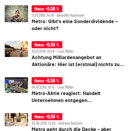
-0,56
Metro
%
17.07.2019, 14:38 ‧ Benedikt Kaufmann
Metro: Gibt’s eine Sonderdividende –
oder nicht?
-0,56
Metro
%
10.07.2019, 15:28 ‧ Leon Müller
Achtung Milliardenangebot an
Aktionäre: Hier ist (erstmal) nichts zu
holen
-0,56
Metro
%
04.07.2019, 18:15 ‧ Leon Müller
Metro‑Aktie reagiert: Handelt
Unternehmen entgegen
Anlegerinteressen?
-0,56
Metro
%
24.06.2019, 12:02 ‧ Andreas Deutsch
Metro geht durch die Decke – aber