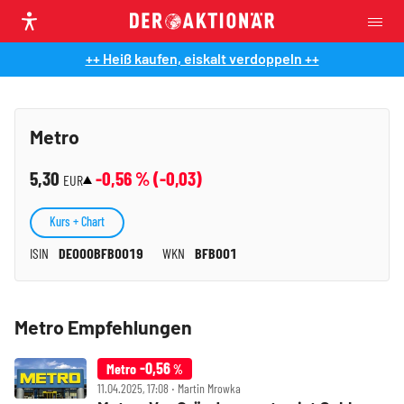
++ Heiß kaufen, eiskalt verdoppeln ++
Metro
5,30
-0,56
% (
-0,03
)
EUR
Kurs + Chart
ISIN
DE000BFB0019
WKN
BFB001
Metro Empfehlungen
-0,56
Metro
%
11.04.2025, 17:08 ‧ Martin Mrowka