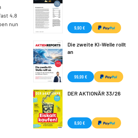
n
ast 4,8
aben nun
9,90 €
Die zweite KI-Welle rollt
an
99,99 €
DER AKTIONÄR 33/26
8,90 €