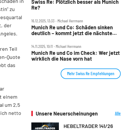
schäden in
Swiss Re: Plötzlich besser als Munich
Re?
tin" zu
resquartal
16.12.2025, 13:33 ‧ Michael Herrmann
, der
Munich Re und Co: Schäden sinken
deutlich – kommt jetzt die nächste
Angeles.
Rally?
14.11.2025, 10:11 ‧ Michael Herrmann
ren Teil
Munich Re und Co im Check: Wer jetzt
ten-Quote
wirklich die Nase vorn hat
ebt das
Mehr Swiss Re Empfehlungen
ar
it einem
al um 2,5
ich netto
Unsere Neuerscheinungen
Alle
Neuerscheinungen
HEBELTRADER 141/26