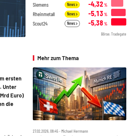
-4,32
Siemens
News
%
-5,13
Rheinmetall
News
%
-5,38
Scout24
News
%
Börse: Tradegate
Mehr zum Thema
im ersten
. Unter
 Mrd Euro)
en die
27.02.2026, 08:45 ‧ Michael Herrmann