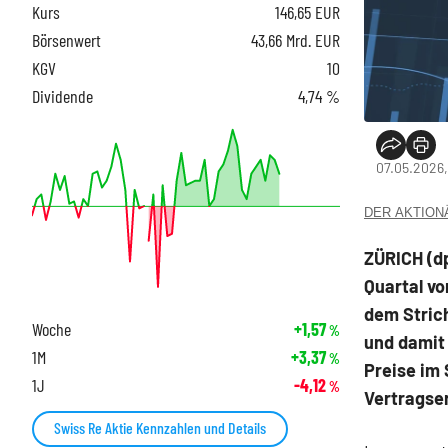
Kurs
146,65
EUR
Börsenwert
43,66 Mrd. EUR
KGV
10
Dividende
4,74 %
07.05.2026,
DER AKTIONÄR
ZÜRICH (d
Quartal vo
dem Strich
Woche
+1,57
%
und damit 
1M
+3,37
%
Preise im 
1J
-4,12
%
Vertragse
Swiss Re Aktie Kennzahlen und Details