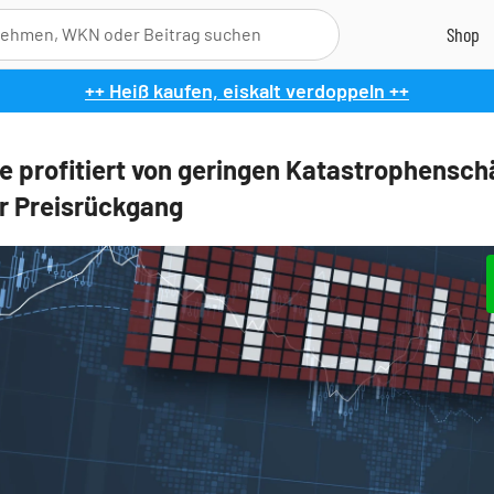
++ Heiß kaufen, eiskalt verdoppeln ++
e profitiert von geringen Katastrophensch
r Preisrückgang