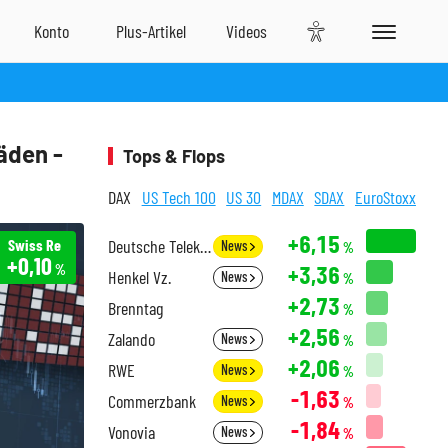
äden -
Tops & Flops
DAX
US Tech 100
US 30
MDAX
SDAX
EuroStoxx
+6,15
Swiss Re
Deutsche Telekom
News
%
+0,10
+3,36
%
Henkel Vz.
News
%
+2,73
Brenntag
%
+2,56
Zalando
News
%
+2,06
RWE
News
%
-1,63
Commerzbank
News
%
-1,84
Vonovia
News
%