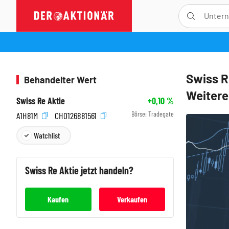
Swiss R
Behandelter Wert
Weitere
Swiss Re Aktie
+0,10
%
Börse:
Tradegate
A1H81M
CH0126881561
Watchlist
Swiss Re
Aktie jetzt handeln?
Kaufen
Verkaufen