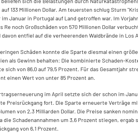
 beliefen sich die Belastungen durch Naturkatastrophen
 auf 133 Millionen Dollar. Am teuersten schlug Sturm "Kris
 im Januar in Portugal auf Land getroffen war. Im Vorjah
s Re noch Großschäden von 570 Millionen Dollar verbucht
l davon entfiel auf die verheerenden Waldbrände in Los 
eringen Schäden konnte die Sparte diesmal einen größe
mien als Gewinn behalten: Die kombinierte Schaden-Kos
e sich von 86,0 auf 79,5 Prozent. Für das Gesamtjahr str
t einen Wert von unter 85 Prozent an.
rtragserneuerung im April setzte sich der schon im Janu
e Preisrückgang fort. Die Sparte erneuerte Verträge m
umen von 2,3 Milliarden Dollar. Die Preise sanken nomin
Da die Schadenannahmen um 3,6 Prozent stiegen, ergab s
ückgang von 6,1 Prozent.