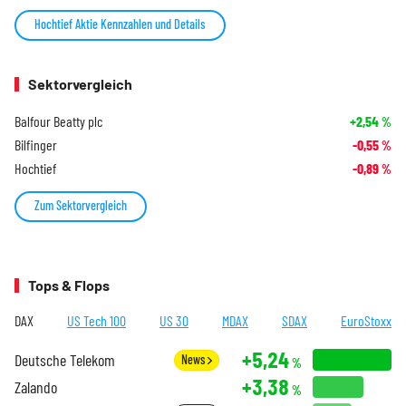
Hochtief Aktie Kennzahlen und Details
Sektorvergleich
Balfour Beatty plc
+2,54
%
Bilfinger
-0,55
%
Hochtief
-0,89
%
Zum Sektorvergleich
Tops & Flops
DAX
US Tech 100
US 30
MDAX
SDAX
EuroStoxx
+5,24
Deutsche Telekom
News
%
+3,38
Zalando
%