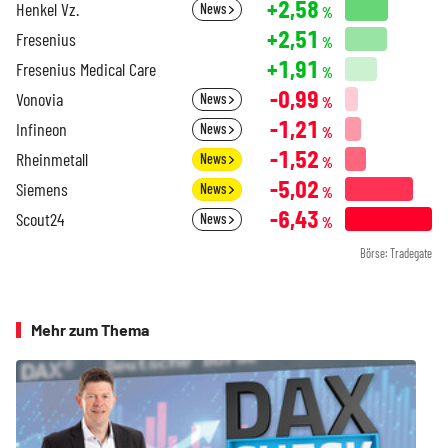
+2,58
Henkel Vz.
News
%
+2,51
Fresenius
%
+1,91
Fresenius Medical Care
%
-0,99
Vonovia
News
%
-1,21
Infineon
News
%
-1,52
Rheinmetall
News
%
-5,02
Siemens
News
%
-6,43
Scout24
News
%
Börse: Tradegate
Mehr zum Thema