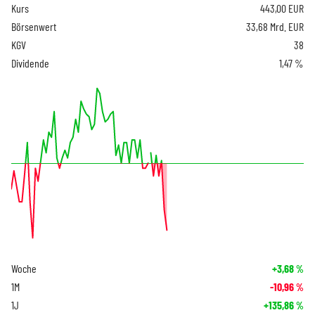
Kurs
443,00
EUR
Börsenwert
33,68 Mrd. EUR
KGV
38
Dividende
1,47 %
Woche
+3,68
%
1M
-10,96
%
1J
+135,86
%