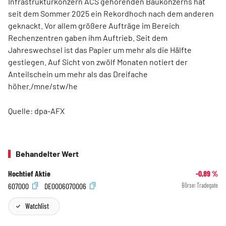
Infrastrukturkonzern ACS
gehörenden Baukonzerns hat
seit dem Sommer 2025 ein Rekordhoch nach dem anderen
geknackt. Vor allem größere Aufträge im Bereich
Rechenzentren gaben ihm Auftrieb. Seit dem
Jahreswechsel ist das Papier um mehr als die Hälfte
gestiegen. Auf Sicht von zwölf Monaten notiert der
Anteilschein um mehr als das Dreifache
höher./mne/stw/he
Quelle: dpa-AFX
Behandelter Wert
Hochtief Aktie
-0,89
%
607000
DE0006070006
Börse:
Tradegate
Watchlist