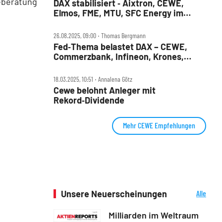
geberatung
DAX stabilisiert ‑ Aixtron, CEWE,
Elmos, FME, MTU, SFC Energy im
Check
26.08.2025, 09:00 ‧ Thomas Bergmann
Fed‑Thema belastet DAX – CEWE,
Commerzbank, Infineon, Krones,
Puma, Schaeffler im Check
18.03.2025, 10:51 ‧ Annalena Götz
Cewe belohnt Anleger mit
Rekord‑Dividende
Mehr CEWE Empfehlungen
Unsere Neuerscheinungen
Alle
Neuerscheinungen
Milliarden im Weltraum