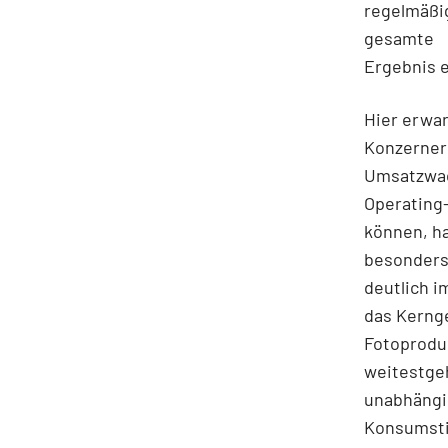
regelmäßi
gesamte
Ergebnis e
Hier erwar
Konzerner
Umsatzwac
Operating-
können, ha
besonder
deutlich i
das Kernge
Fotoprodu
weitestge
unabhängi
Konsumsti