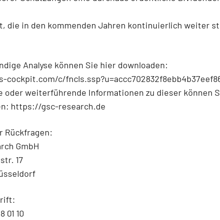
t, die in den kommenden Jahren kontinuierlich weiter s
ändige Analyse können Sie hier downloaden:
qs-cockpit.com/c/fncls.ssp?u=accc702832f8ebb4b37eef8
e oder weiterführende Informationen zu dieser können S
n: https://gsc-research.de
r Rückfragen:
arch GmbH
str. 17
üsseldorf
ift:
8 01 10