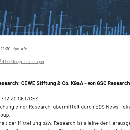
 12:30
‧ dpa-Afx
 bei Google bevorzugen
Research: CEWE Stiftung & Co. KGaA - von GSC Researc
5 / 12:30 CET/CEST
ichung einer Research, übermittelt durch EQS News - ei
roup.
halt der Mitteilung bzw. Research ist alleine der Herausg