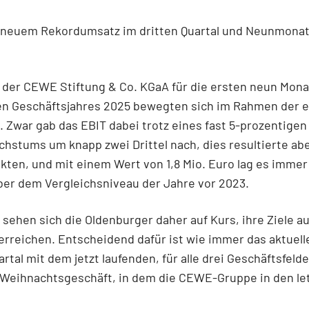
neuem Rekordumsatz im dritten Quartal und Neunmona
 der CEWE Stiftung & Co. KGaA für die ersten neun Mon
en Geschäftsjahres 2025 bewegten sich im Rahmen der 
 Zwar gab das EBIT dabei trotz eines fast 5-prozentigen
stums um knapp zwei Drittel nach, dies resultierte ab
kten, und mit einem Wert von 1,8 Mio. Euro lag es imme
ber dem Vergleichsniveau der Jahre vor 2023.
sehen sich die Oldenburger daher auf Kurs, ihre Ziele a
erreichen. Entscheidend dafür ist wie immer das aktuell
rtal mit dem jetzt laufenden, für alle drei Geschäftsfelde
 Weihnachtsgeschäft, in dem die CEWE-Gruppe in den le