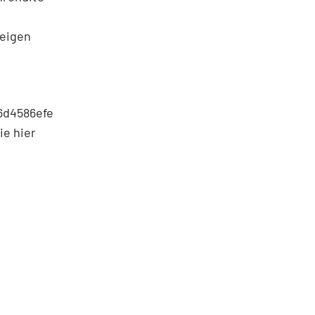
teigen
6d4586efe
ie hier