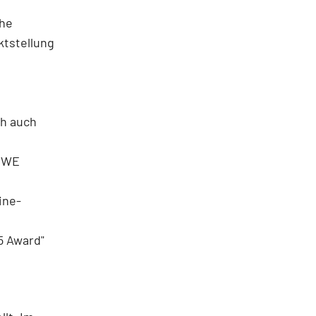
che
ktstellung
ch auch
CEWE
ine-
5 Award"