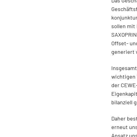
Das Geschä
Geschäftsf
konjunktu
sollen mit
SAXOPRINT
Offset- un
generiert
Insgesamt 
wichtigen 
der CEWE-
Eigenkapi
bilanziell 
Daher best
erneut uns
Ansatz un