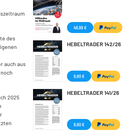
tszeitraum
49,99 €
ate des
HEBELTRADER 142/26
eigenen
er auch aus
r noch
9,90 €
HEBELTRADER 141/26
uch 2025
e
r
tzten
9,90 €