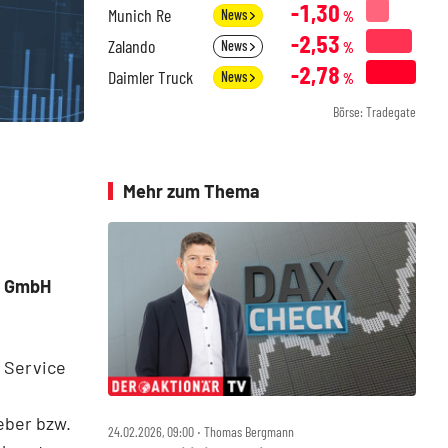
-1,30
Munich Re
News
%
-2,53
Zalando
News
%
-2,78
Daimler Truck
News
%
Börse: Tradegate
Mehr zum Thema
h GmbH
n Service
eber bzw.
24.02.2026, 09:00 ‧ Thomas Bergmann