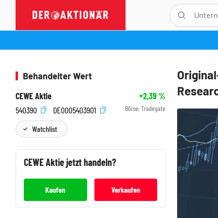
Origina
Behandelter Wert
Resear
CEWE Aktie
+2,39
%
Börse:
Tradegate
540390
DE0005403901
Watchlist
CEWE
Aktie jetzt handeln?
Kaufen
Verkaufen