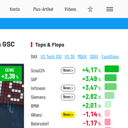
n GSC
Tops & Flops
DAX
US Tech 100
US 30
MDAX
SDAX
EuroStoxx
+4,17
CEWE
Scout24
News
%
+2,39
+3,49
%
SAP
%
+3,47
Infineon
News
%
+2,82
Siemens
News
%
+2,01
BMW
%
-1,14
Allianz
News
%
-1,17
Beiersdorf
%