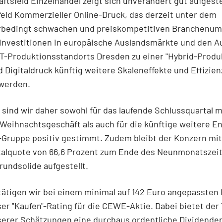
ftsfeld Einzelhandel zeigt sich unverändert gut aufgeste
eld Kommerzieller Online-Druck, das derzeit unter dem
rbedingt schwachen und preiskompetitiven Branchenumfe
 Investitionen in europäische Auslandsmärkte und den 
-Produktionsstandorts Dresden zu einer "Hybrid-Produk
d Digitaldruck künftig weitere Skaleneffekte und Effizi
 werden.
sind wir daher sowohl für das laufende Schlussquartal 
Weihnachtsgeschäft als auch für die künftige weitere E
Gruppe positiv gestimmt. Zudem bleibt der Konzern mit
talquote von 66,6 Prozent zum Ende des Neunmonatszei
grundsolide aufgestellt.
ätigen wir bei einem minimal auf 142 Euro angepassten 
er "Kaufen"-Rating für die CEWE-Aktie. Dabei bietet der T
serer Schätzungen eine durchaus ordentliche Dividende