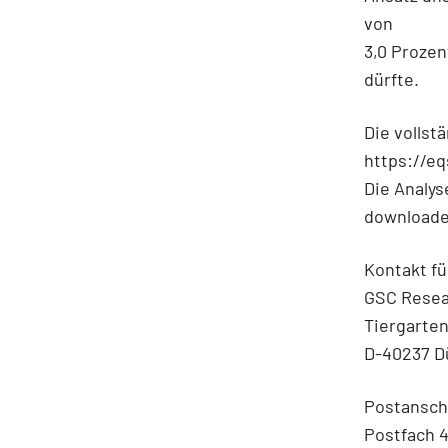
von
3,0 Prozen
dürfte.
Die vollst
https://e
Die Analys
downloade
Kontakt fü
GSC Rese
Tiergarten
D-40237 D
Postanschr
Postfach 4