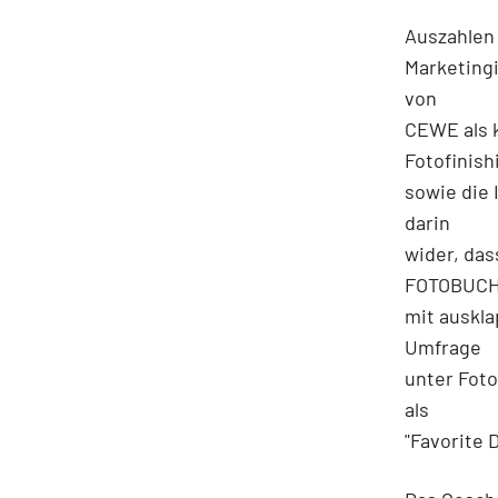
Auszahlen 
Marketing
von
CEWE als 
Fotofinish
sowie die 
darin
wider, das
FOTOBUC
mit auskl
Umfrage
unter Foto
als
"Favorite 