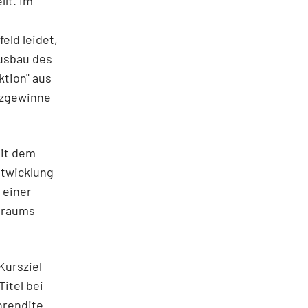
llt. Im
ld leidet,
Ausbau des
tion" aus
enzgewinne
mit dem
ntwicklung
 einer
traums
Kursziel
itel bei
nrendite