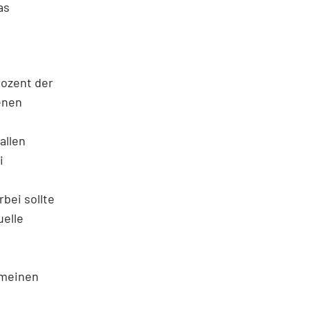
as
rozent der
enen
allen
i
bei sollte
uelle
emeinen