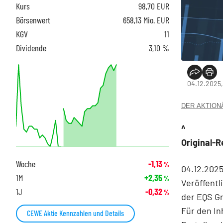
Kurs
98,70
EUR
Börsenwert
658,13 Mio. EUR
KGV
11
Dividende
3,10 %
04.12.2025,
DER AKTIONÄR
^
Original-
Woche
-1,13
%
04.12.202
1M
+2,35
%
Veröffentl
1J
-0,32
%
der EQS G
Für den In
CEWE Aktie Kennzahlen und Details