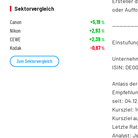
Ersteller 
Sektorvergleich
oder Auff
Canon
+5,19
%
-------------
Nikon
+2,93
%
CEWE
+2,39
%
Einstufun
Kodak
-0,67
%
Unternehm
Zum Sektorvergleich
ISIN: DE0
Anlass de
Empfehlun
seit: 04.1
Kursziel: 
Kursziel a
Letzte Rat
Analyst: J