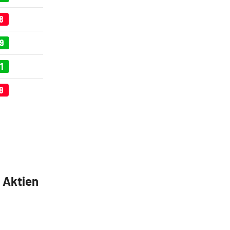
8
69
01
9
5 Aktien