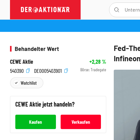
Fed-Th
Behandelter Wert
Infineo
CEWE Aktie
+2,28
%
Börse:
Tradegate
540390
DE0005403901
Watchlist
CEWE
Aktie jetzt handeln?
Kaufen
Verkaufen