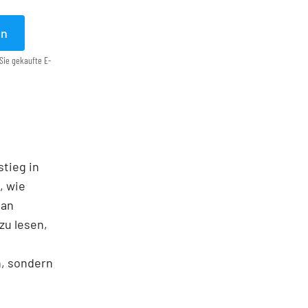
en
Sie gekaufte E-
stieg in
, wie
man
zu lesen,
n, sondern