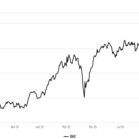
Nov '24
Jan '25
Mär '25
Mai '25
Jul '25
DAX