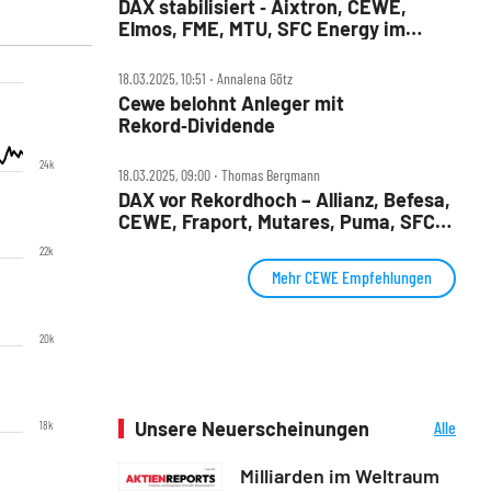
DAX stabilisiert ‑ Aixtron, CEWE,
Elmos, FME, MTU, SFC Energy im
Check
18.03.2025, 10:51 ‧ Annalena Götz
Cewe belohnt Anleger mit
Rekord‑Dividende
24k
18.03.2025, 09:00 ‧ Thomas Bergmann
DAX vor Rekordhoch – Allianz, Befesa,
CEWE, Fraport, Mutares, Puma, SFC
Energy und Siemens Energy im Check
22k
Mehr CEWE Empfehlungen
20k
Unsere Neuerscheinungen
Alle
18k
Neuerscheinungen
Milliarden im Weltraum