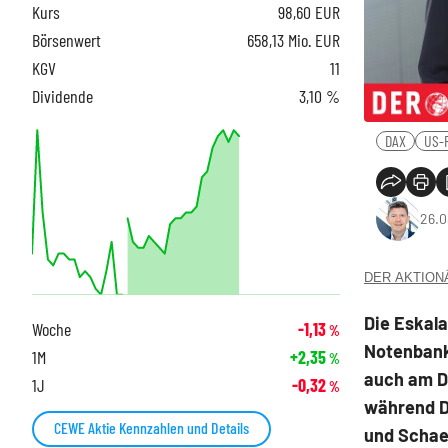
Kurs
98,60
EUR
Börsenwert
658,13 Mio. EUR
KGV
11
Dividende
3,10 %
DAX
US-
26.0
DER AKTIONÄR
Die Eskala
Woche
-1,13
%
Notenbank
1M
+2,35
%
auch am D
1J
-0,32
%
während D
CEWE Aktie Kennzahlen und Details
und Schaef