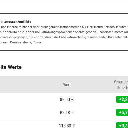
 Interessenkonflikte
 und Mehrheitsinhaber der Herausgeberin Börsenmedien AG, Herr Bernd Förtsch, ist unmi
sitionen über die in der Publikation angesprochenen nachfolgenden Finanzinstrumente od
ivate eingegangen, die von der durch die Publikation etwaig resultierenden Kursentwickl
 können: Commerzbank, Puma.
lte Werte
Verände
Wert
Heute i
98,60
€
+2,
62,18
€
+3,
116,60
€
+0,