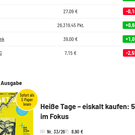
27,09
€
-0,1
26.319,45
Pkt.
+0,
nk
39,00
€
+1,
G
7,15
€
-2,5
e Ausgabe
Heiße Tage – eiskalt kaufen: 
im Fokus
Nr. 33/26
8,90 €