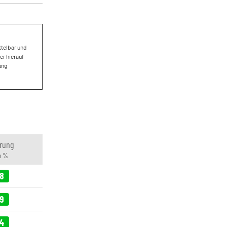
ttelbar und
er hierauf
ung
rung
n %
28
79
34