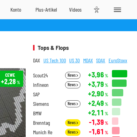
Tops & Flops
DAX
US Tech 100
US 30
MDAX
SDAX
EuroStoxx
+3,96
CEWE
Scout24
News
%
+2,28
+3,79
%
Infineon
News
%
+2,90
SAP
%
+2,49
Siemens
News
%
+2,11
BMW
%
-1,39
Brenntag
News
%
-1,61
Munich Re
News
%