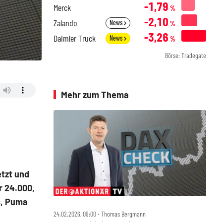
-1,79
Merck
%
-2,10
Zalando
News
%
-3,26
Daimler Truck
News
%
Börse: Tradegate
Mehr zum Thema
tzt und
r 24.000,
s, Puma
24.02.2026, 09:00 ‧ Thomas Bergmann