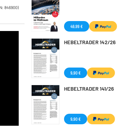
N: 846900)
49,99 €
HEBELTRADER 142/26
9,90 €
HEBELTRADER 141/26
9,90 €