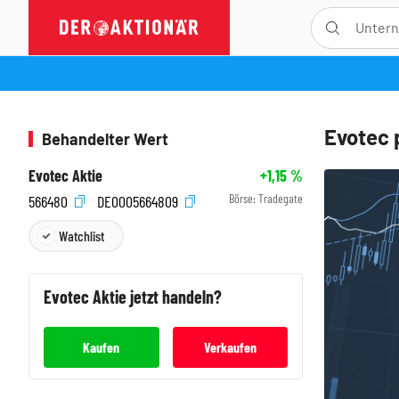
Evotec 
Behandelter Wert
Evotec Aktie
+1,15
%
Börse:
Tradegate
566480
DE0005664809
Watchlist
Evotec
Aktie jetzt handeln?
Kaufen
Verkaufen