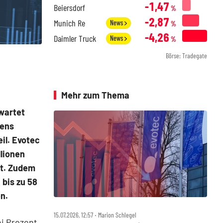
-1,47
Beiersdorf
%
-2,87
Munich Re
News
%
-4,26
Daimler Truck
News
%
Börse: Tradegate
Mehr zum Thema
wartet
mens
eil. Evotec
llionen
it. Zudem
bis zu 58
n.
15.07.2026, 12:57 ‧ Marion Schlegel
ei Prozent