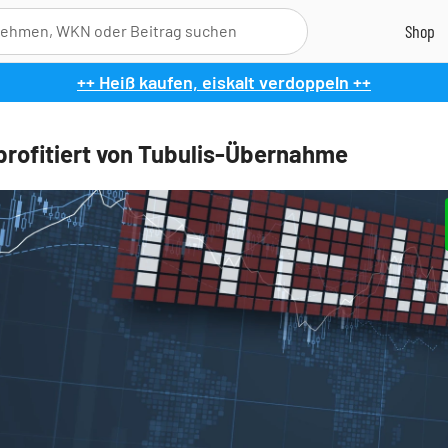
++ Heiß kaufen, eiskalt verdoppeln ++
profitiert von Tubulis-Übernahme