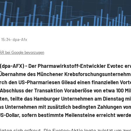
 15:34
‧ dpa-Afx
 bei Google bevorzugen
dpa-AFX) - Der Pharmawirkstoff-Entwickler Evotec
er
 Übernahme des Münchener Krebsforschungsunterneh
urch den US-Pharmariesen Gilead
einen finanziellen Vort
Abschluss der Transaktion Voraberlöse von etwa 100 Mi
lten, teilte das Hamburger Unternehmen am Dienstag m
as Unternehmen mit zusätzlich bedingten Zahlungen von 
US-Dollar, sofern bestimmte Meilensteine erreicht werde
igten sich erfreut. Die Evotec-Aktie legte zuletzt um zw