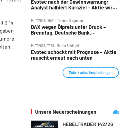
Evotec nach der Gewinnwarnung:
Analyst halbiert Kursziel – Aktie wird
durchgereicht
14.07.2026, 09:00 ‧ Thomas Bergmann
lt 3,14
DAX wegen Ölpreis unter Druck –
ngaben
Brenntag, Deutsche Bank,
Drägerwerk, Evotec, Puma und
Tumore.
Volkswagen im Check
14.07.2026, 07:28 ‧ Marion Schlegel
eiten
Evotec schockt mit Prognose – Aktie
rauscht erneut nach unten
Mehr Evotec Empfehlungen
Unsere Neuerscheinungen
Alle
Neuerscheinungen
HEBELTRADER 142/26