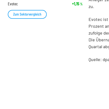
Evotec
+1,15
%
zu.
Zum Sektorvergleich
Evotec ist
Prozent a
zufolge de
Die Überna
Quartal ab
Quelle: dp