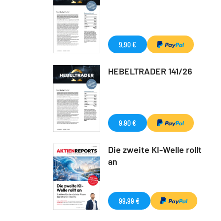
9,90 €
HEBELTRADER 141/26
9,90 €
Die zweite KI-Welle rollt
an
99,99 €