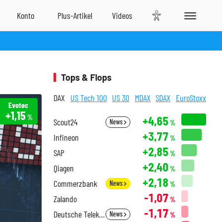
Tops & Flops
DAX
US Tech 100
US 30
MDAX
SDAX
EuroStoxx
Evotec
+1,15
%
+4,65
Scout24
News
%
+3,77
Infineon
%
+2,85
SAP
%
+2,40
Qiagen
%
+2,18
Commerzbank
News
%
-1,07
Zalando
%
-1,17
Deutsche Telekom
News
%