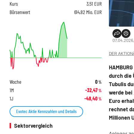
Kurs
3,51
EUR
Börsenwert
614,82 Mio. EUR
07.04.2026,
DER AKTIONÄR
HAMBURG (
durch die
Woche
0
%
Tubulis d
1M
-32,47
%
werde bei 
1J
-48,40
%
Euro erha
rechnet d
Evotec Aktie Kennzahlen und Details
Millionen 
Sektorvergleich
Anleger ze