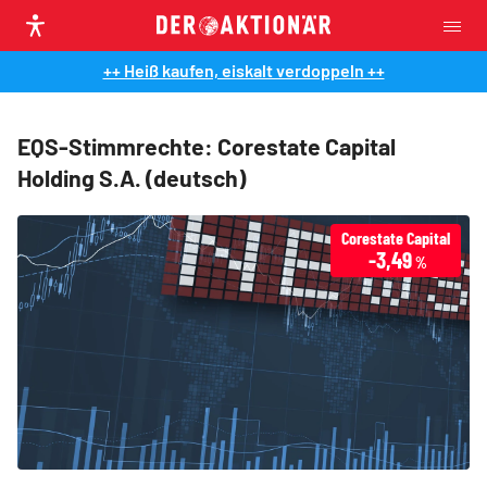
++ Heiß kaufen, eiskalt verdoppeln ++
EQS-Stimmrechte: Corestate Capital
Holding S.A. (deutsch)
Corestate Capital
-3,49
%