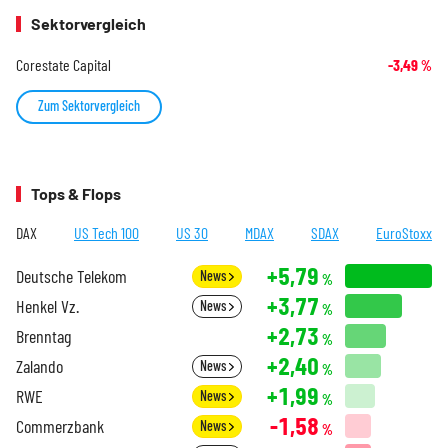
Sektorvergleich
Corestate Capital
-3,49
%
Zum Sektorvergleich
Tops & Flops
DAX
US Tech 100
US 30
MDAX
SDAX
EuroStoxx
+5,79
Deutsche Telekom
News
%
+3,77
Henkel Vz.
News
%
+2,73
Brenntag
%
+2,40
Zalando
News
%
+1,99
RWE
News
%
-1,58
Commerzbank
News
%