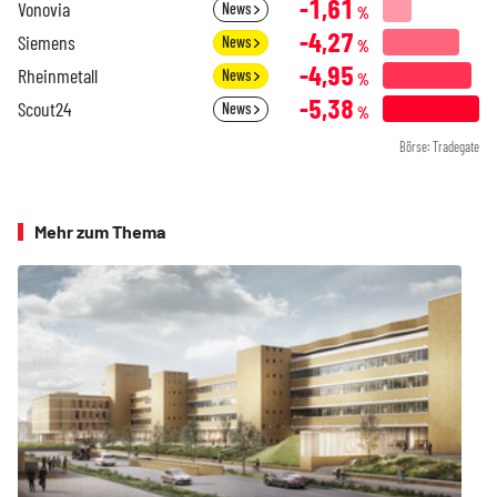
-1,61
Vonovia
News
%
-4,27
Siemens
News
%
-4,95
Rheinmetall
News
%
-5,38
Scout24
News
%
Börse: Tradegate
Mehr zum Thema