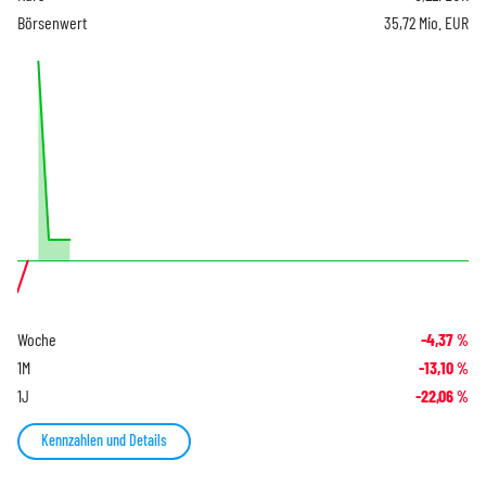
Börsenwert
35,72 Mio. EUR
Woche
-4,37
%
1M
-13,10
%
1J
-22,06
%
Kennzahlen und Details