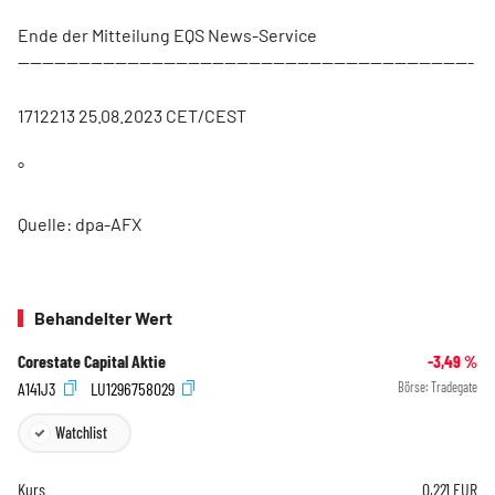
Ende der Mitteilung EQS News-Service
---------------------------------------------------------------------------
1712213 25.08.2023 CET/CEST
°
Quelle: dpa-AFX
Behandelter Wert
Corestate Capital Aktie
-3,49
%
A141J3
LU1296758029
Börse:
Tradegate
Watchlist
Kurs
0,221
EUR