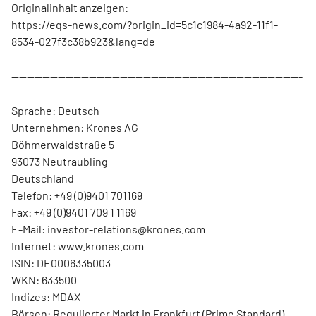
Originalinhalt anzeigen:
https://eqs-news.com/?origin_id=5c1c1984-4a92-11f1-
8534-027f3c38b923&lang=de
---------------------------------------------------------------------------
Sprache: Deutsch
Unternehmen: Krones AG
Böhmerwaldstraße 5
93073 Neutraubling
Deutschland
Telefon: +49 (0)9401 701169
Fax: +49 (0)9401 709 1 1169
E-Mail: investor-relations@krones.com
Internet: www.krones.com
ISIN: DE0006335003
WKN: 633500
Indizes: MDAX
Börsen: Regulierter Markt in Frankfurt (Prime Standard),