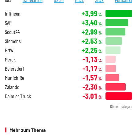
DAX
US Tech 100
US 30
MDAX
SDAX
EuroStoxx
+3,99
Infineon
%
+3,40
SAP
%
+2,99
Scout24
%
+2,53
Siemens
%
+2,25
BMW
%
-1,13
Merck
%
-1,17
Beiersdorf
%
-1,57
Munich Re
%
-2,30
Zalando
%
-3,01
Daimler Truck
%
Börse: Tradegate
Mehr zum Thema