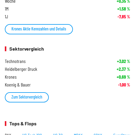
Woche
+0,35
%
1M
+1,58
%
1J
-7,85
%
Krones Aktie Kennzahlen und Details
Sektorvergleich
Technotrans
+3,02
%
Heidelberger Druck
+2,37
%
Krones
+0,69
%
Koenig & Bauer
-1,00
%
Zum Sektorvergleich
Tops & Flops