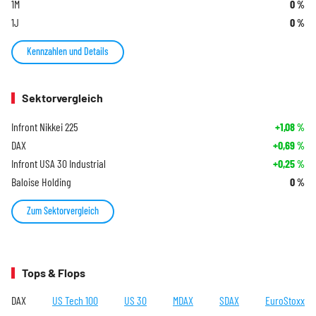
1M
0
%
1J
0
%
Kennzahlen und Details
Sektorvergleich
Infront Nikkei 225
+1,08
%
DAX
+0,69
%
Infront USA 30 Industrial
+0,25
%
Baloise Holding
0
%
Zum Sektorvergleich
Tops & Flops
DAX
US Tech 100
US 30
MDAX
SDAX
EuroStoxx