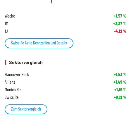
Woche
+1,57
%
1M
+3,37
%
1J
-4,12
%
Swiss Re Aktie Kennzahlen und Details
Sektorvergleich
Hannover Rück
+1,53
%
Allianz
+1,49
%
Munich Re
+1,16
%
Swiss Re
+0,21
%
Zum Sektorvergleich