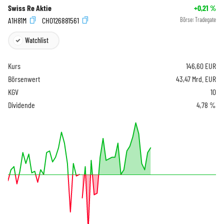
Swiss Re Aktie
+0,21
%
A1H81M
CH0126881561
Börse:
Tradegate
Watchlist
Kurs
146,60
EUR
Börsenwert
43,47 Mrd. EUR
KGV
10
Dividende
4,78 %