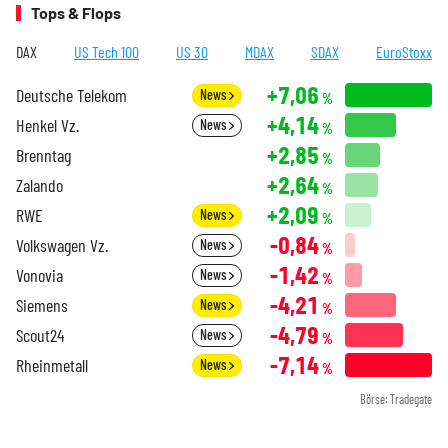
Tops & Flops
DAX
US Tech 100
US 30
MDAX
SDAX
EuroStoxx
+7,06
Deutsche Telekom
News
%
+4,14
Henkel Vz.
News
%
+2,85
Brenntag
%
+2,64
Zalando
%
+2,09
RWE
News
%
-0,84
Volkswagen Vz.
News
%
-1,42
Vonovia
News
%
-4,21
Siemens
News
%
-4,79
Scout24
News
%
-7,14
Rheinmetall
News
%
Börse: Tradegate