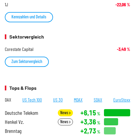
1J
-22,06
%
Kennzahlen und Details
Sektorvergleich
Corestate Capital
-3,49
%
Zum Sektorvergleich
Tops & Flops
DAX
US Tech 100
US 30
MDAX
SDAX
EuroStoxx
+6,15
Deutsche Telekom
News
%
+3,36
Henkel Vz.
News
%
+2,73
Brenntag
%