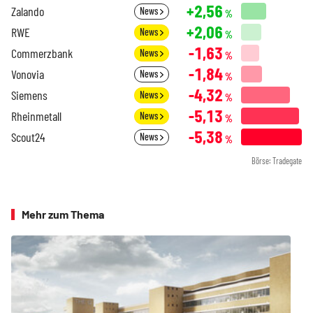
+2,56
Zalando
News
%
+2,06
RWE
News
%
-1,63
Commerzbank
News
%
-1,84
Vonovia
News
%
-4,32
Siemens
News
%
-5,13
Rheinmetall
News
%
-5,38
Scout24
News
%
Börse: Tradegate
Mehr zum Thema