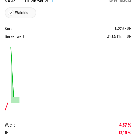
A141J3
LU1296758029
Börse:
Tradegate
Watchlist
Kurs
0,229
EUR
Börsenwert
38,05 Mio. EUR
Woche
-4,37
%
1M
-13,10
%