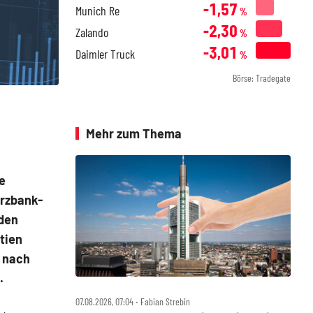
-1,57
Munich Re
%
-2,30
Zalando
%
-3,01
Daimler Truck
%
Börse: Tradegate
Mehr zum Thema
e
rzbank-
 den
tien
e nach
.
07.08.2026, 07:04 ‧ Fabian Strebin