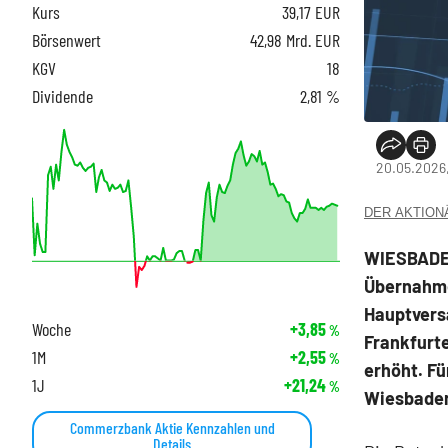
Kurs
39,17
EUR
Börsenwert
42,98 Mrd. EUR
KGV
18
Dividende
2,81 %
20.05.2026
DER AKTIONÄR
WIESBADEN
Übernahme
Hauptver
Woche
+3,85
%
Frankfurt
1M
+2,55
%
erhöht. F
1J
+21,24
%
Wiesbaden
Commerzbank Aktie Kennzahlen und
Details