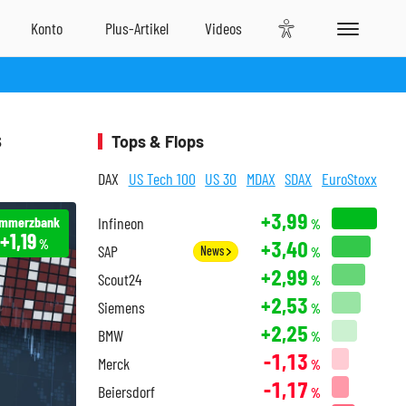
s
Tops & Flops
DAX
US Tech 100
US 30
MDAX
SDAX
EuroStoxx
+3,99
mmerzbank
Infineon
%
+1,19
+3,40
%
SAP
News
%
+2,99
Scout24
%
+2,53
Siemens
%
+2,25
BMW
%
-1,13
Merck
%
-1,17
Beiersdorf
%