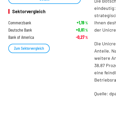
Die Botsch
eindeutig:
Sektorvergleich
strategis
Ihnen desh
Commerzbank
+1,19
%
der Unicre
Deutsche Bank
+0,81
%
Bank of America
-0,27
%
Die Unicre
Zum Sektorvergleich
Anteile. N
weitere A
38,87 Proz
eine fein
Betriebsra
Quelle: dp