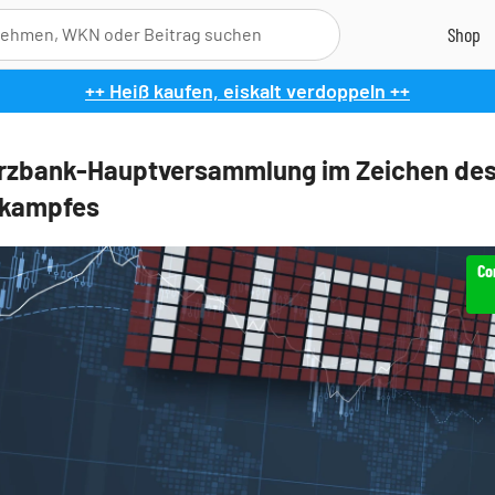
++ Heiß kaufen, eiskalt verdoppeln ++
zbank-Hauptversammlung im Zeichen de
kampfes
Co