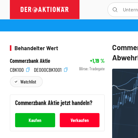
Commer
Behandelter Wert
Abwehr
Commerzbank Aktie
+1,19
%
Börse:
Tradegate
CBK100
DE000CBK1001
Watchlist
Commerzbank
Aktie jetzt handeln?
Kaufen
Verkaufen