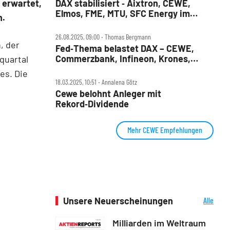
 erwartet,
DAX stabilisiert ‑ Aixtron, CEWE,
Elmos, FME, MTU, SFC Energy im
n.
Check
26.08.2025, 09:00 ‧ Thomas Bergmann
, der
Fed‑Thema belastet DAX – CEWE,
Commerzbank, Infineon, Krones,
quartal
Puma, Schaeffler im Check
es. Die
18.03.2025, 10:51 ‧ Annalena Götz
Cewe belohnt Anleger mit
Rekord‑Dividende
Mehr CEWE Empfehlungen
Unsere Neuerscheinungen
Alle
Neuerscheinungen
Milliarden im Weltraum