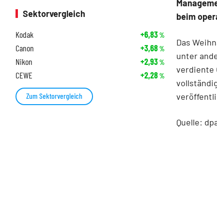
Managemen
Sektorvergleich
beim opera
Kodak
+6,83
%
Das Weihna
Canon
+3,68
%
unter ande
Nikon
+2,93
%
verdiente 
CEWE
+2,28
%
vollständi
veröffentl
Zum Sektorvergleich
Quelle: dp