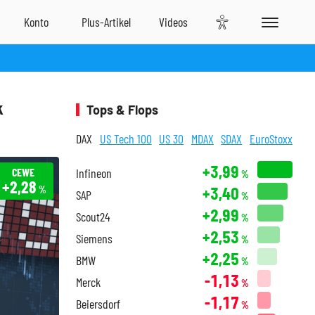
k
Tops & Flops
DAX
US Tech 100
US 30
MDAX
SDAX
EuroStoxx
+3,99
CEWE
Infineon
%
+2,28
+3,40
%
SAP
%
+2,99
Scout24
%
+2,53
Siemens
%
+2,25
BMW
%
-1,13
Merck
%
-1,17
Beiersdorf
%