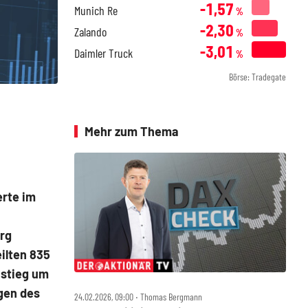
-1,57
Munich Re
%
-2,30
Zalando
%
-3,01
Daimler Truck
%
Börse: Tradegate
Mehr zum Thema
erte im
urg
ilten 835
 stieg um
gen des
24.02.2026, 09:00 ‧ Thomas Bergmann