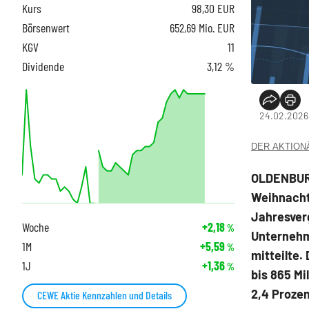
Kurs
98,30
EUR
Börsenwert
652,69 Mio. EUR
KGV
11
Dividende
3,12 %
24.02.2026
DER AKTIONÄR
OLDENBURG
Weihnachts
Jahresverg
Woche
+2,18
%
Unternehm
1M
+5,59
%
mitteilte
1J
+1,36
%
bis 865 Mi
2,4 Proze
CEWE Aktie Kennzahlen und Details