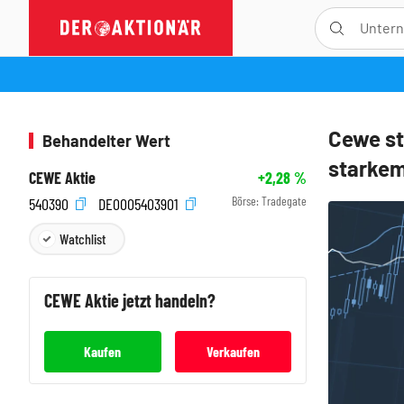
Cewe st
Behandelter Wert
starke
CEWE Aktie
+2,28
%
Börse:
Tradegate
540390
DE0005403901
Watchlist
CEWE
Aktie jetzt handeln?
Kaufen
Verkaufen