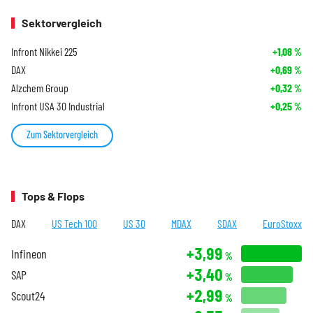
Sektorvergleich
Infront Nikkei 225
+1,08
%
DAX
+0,69
%
Alzchem Group
+0,32
%
Infront USA 30 Industrial
+0,25
%
Zum Sektorvergleich
Tops & Flops
DAX
US Tech 100
US 30
MDAX
SDAX
EuroStoxx
+3,99
Infineon
%
+3,40
SAP
%
+2,99
Scout24
%