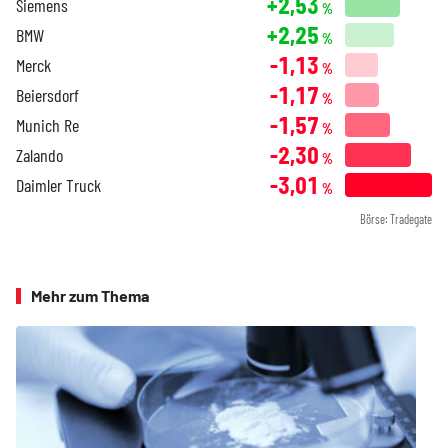
+2,53
Siemens
%
+2,25
BMW
%
-1,13
Merck
%
-1,17
Beiersdorf
%
-1,57
Munich Re
%
-2,30
Zalando
%
-3,01
Daimler Truck
%
Börse: Tradegate
Mehr zum Thema