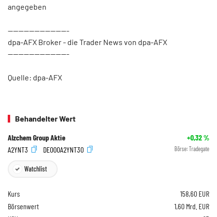
angegeben
-----------------------
dpa-AFX Broker - die Trader News von dpa-AFX
-----------------------
Quelle: dpa-AFX
Behandelter Wert
Alzchem Group Aktie
+0,32
%
A2YNT3
DE000A2YNT30
Börse:
Tradegate
Watchlist
Kurs
158,60
EUR
Börsenwert
1,60 Mrd. EUR