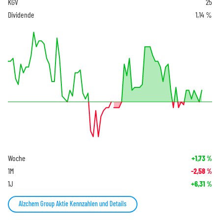
KGV
25
Dividende
1,14 %
Woche
+1,73
%
1M
-2,58
%
1J
+6,31
%
Alzchem Group Aktie Kennzahlen und Details