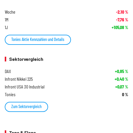
Woche
-2,10
%
1M
-7,76
%
1J
+105,08
%
Tonies Aktie Kennzahlen und Details
Sektorvergleich
DAX
+0,85
%
Infront Nikkei 225
+0,40
%
Infront USA 30 Industrial
+0,07
%
Tonies
0
%
Zum Sektorvergleich
Tops & Flops