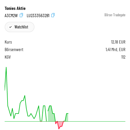
Tonies Aktie
A3CM2W
LU2333563281
Börse:
Tradegate
Watchlist
Kurs
12,18
EUR
Börsenwert
1,41 Mrd. EUR
KGV
112