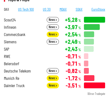
DAX
US Tech 100
US 30
MDAX
SDAX
EuroStoxx
+5,28
Scout24
News
%
+3,97
Infineon
News
%
+2,54
Commerzbank
News
%
+2,49
Siemens
News
%
+2,43
SAP
%
-0,71
RWE
%
-0,71
Beiersdorf
%
-0,82
Deutsche Telekom
News
%
-1,72
Munich Re
News
%
-3,51
Daimler Truck
News
%
Börse: Tradegate