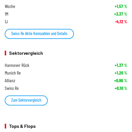
Woche
+1,57
%
1M
+3,37
%
1J
-4,12
%
Swiss Re Aktie Kennzahlen und Details
Sektorvergleich
Hannover Rück
+1,37
%
Munich Re
+1,20
%
Allianz
+0,96
%
Swiss Re
+0,10
%
Zum Sektorvergleich
Tops & Flops