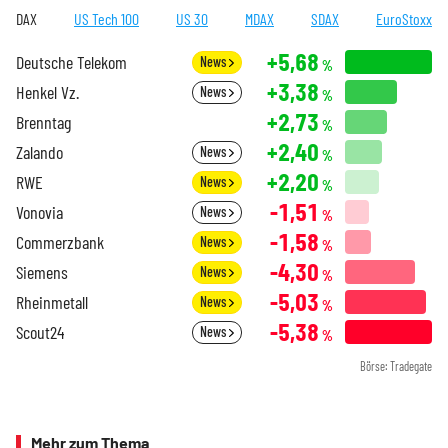
DAX
US Tech 100
US 30
MDAX
SDAX
EuroStoxx
+5,68
Deutsche Telekom
News
%
+3,38
Henkel Vz.
News
%
+2,73
Brenntag
%
+2,40
Zalando
News
%
+2,20
RWE
News
%
-1,51
Vonovia
News
%
-1,58
Commerzbank
News
%
-4,30
Siemens
News
%
-5,03
Rheinmetall
News
%
-5,38
Scout24
News
%
Börse: Tradegate
Mehr zum Thema