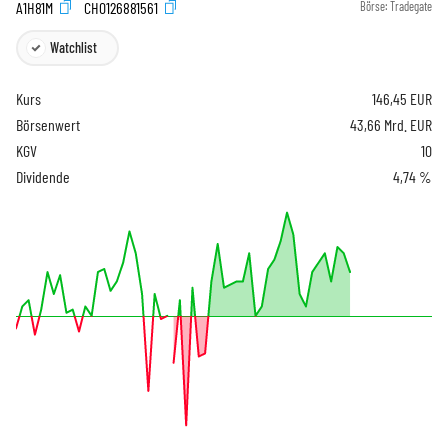
A1H81M
CH0126881561
Börse:
Tradegate
Watchlist
Kurs
146,45
EUR
Börsenwert
43,66 Mrd. EUR
KGV
10
Dividende
4,74 %