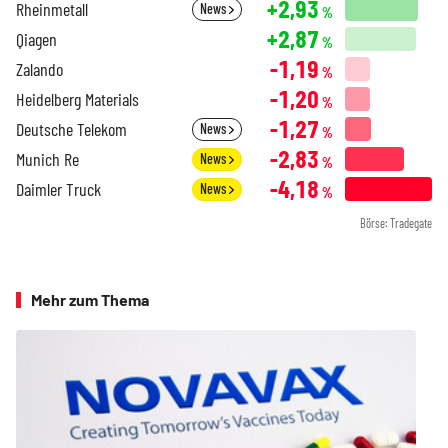
+2,93
Rheinmetall
News
%
+2,87
Qiagen
%
-1,19
Zalando
%
-1,20
Heidelberg Materials
%
-1,27
Deutsche Telekom
News
%
-2,83
Munich Re
News
%
-4,18
Daimler Truck
News
%
Börse: Tradegate
Mehr zum Thema