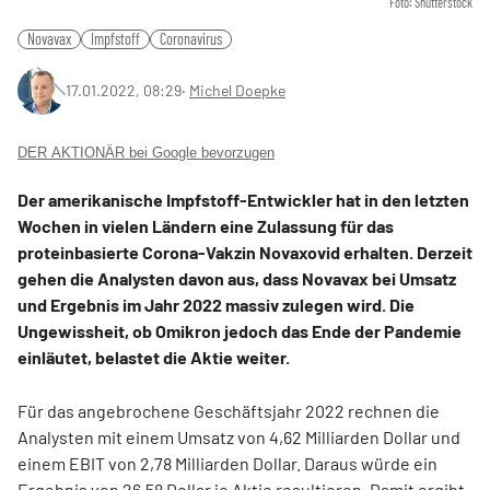
Foto: Shutterstock
Novavax
Impfstoff
Coronavirus
17.01.2022, 08:29
‧
Michel Doepke
DER AKTIONÄR bei Google bevorzugen
Der amerikanische Impfstoff-Entwickler hat in den letzten
Wochen in vielen Ländern eine Zulassung für das
proteinbasierte Corona-Vakzin Novaxovid erhalten. Derzeit
gehen die Analysten davon aus, dass Novavax bei Umsatz
und Ergebnis im Jahr 2022 massiv zulegen wird. Die
Ungewissheit, ob Omikron jedoch das Ende der Pandemie
einläutet, belastet die Aktie weiter.
Für das angebrochene Geschäftsjahr 2022 rechnen die
Analysten mit einem Umsatz von 4,62 Milliarden Dollar und
einem EBIT von 2,78 Milliarden Dollar. Daraus würde ein
Ergebnis von 26,58 Dollar je Aktie resultieren. Damit ergibt