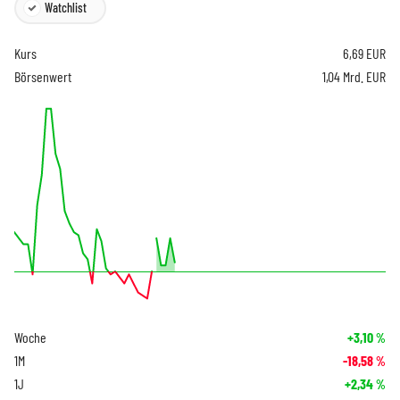
Watchlist
Kurs
6,69
EUR
Börsenwert
1,04 Mrd. EUR
Woche
+3,10
%
1M
-18,58
%
1J
+2,34
%