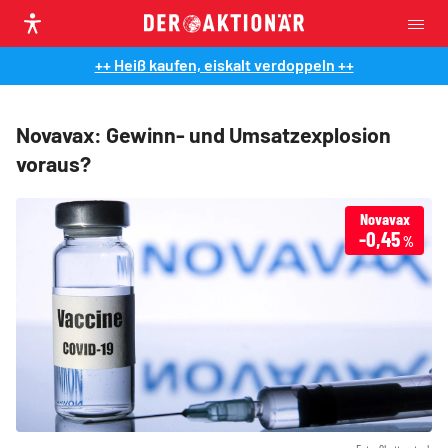
++ Heiß kaufen, eiskalt verdoppeln ++
Novavax: Gewinn- und Umsatzexplosion
voraus?
Novavax
-0,45
%