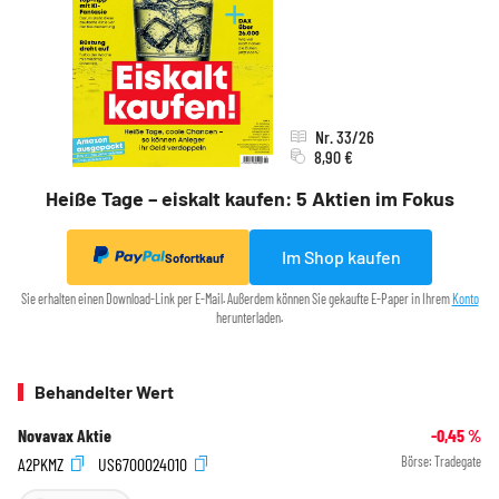
Nr. 33/26
8,90 €
Heiße Tage – eiskalt kaufen: 5 Aktien im Fokus
Im Shop kaufen
Sofortkauf
Sie erhalten einen Download-Link per E-Mail. Außerdem können Sie gekaufte E-Paper in Ihrem
Konto
herunterladen.
Behandelter Wert
Novavax Aktie
-0,45
%
A2PKMZ
US6700024010
Börse:
Tradegate