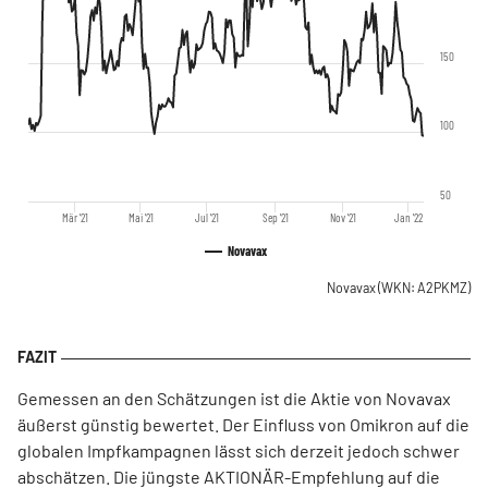
150
100
50
Mär '21
Mai '21
Jul '21
Sep '21
Nov '21
Jan '22
Novavax
Novavax
(WKN: A2PKMZ)
Gemessen an den Schätzungen ist die Aktie von Novavax
äußerst günstig bewertet. Der Einfluss von Omikron auf die
globalen Impfkampagnen lässt sich derzeit jedoch schwer
abschätzen. Die jüngste AKTIONÄR-Empfehlung auf die