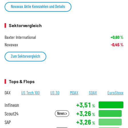
Novavax Aktie Kennzahlen und Details
Sektorvergleich
Baxter International
+0,60
%
Novavax
-0,45
%
Zum Sektorvergleich
Tops & Flops
DAX
US Tech 100
US 30
MDAX
SDAX
EuroStoxx
+3,51
Infineon
%
+3,26
Scout24
News
%
+3,26
SAP
%