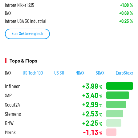
Infront Nikkei 225
+1,08
%
DAX
+0,69
%
Infront USA 30 Industrial
+0,25
%
Zum Sektorvergleich
Tops & Flops
DAX
US Tech 100
US 30
MDAX
SDAX
EuroStoxx
+3,99
Infineon
%
+3,40
SAP
%
+2,99
Scout24
%
+2,53
Siemens
%
+2,25
BMW
%
-1,13
Merck
%