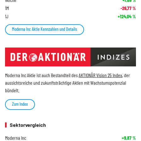
%
1M
-26,77
%
1J
+124,04
%
Moderna Inc Aktie Kennzahlen und Details
Moderna Inc Aktie ist auch Bestandteil des
AKTIONÄR Vision 25 Index
, der
aussichtsreiche und zukunftsträchtige Aktien mit Wachstumspotenzial
bündelt.
Zum Index
Sektorvergleich
Moderna Inc
+9,87
%