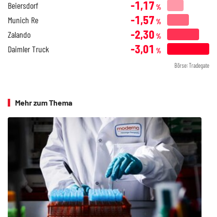
-1,17
Beiersdorf
%
-1,57
Munich Re
%
-2,30
Zalando
%
-3,01
Daimler Truck
%
Börse: Tradegate
Mehr zum Thema