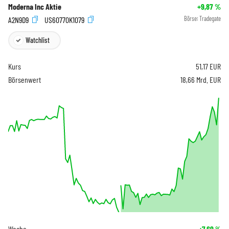
Moderna Inc Aktie
+9,87
%
A2N9D9
US60770K1079
Börse:
Tradegate
Watchlist
Kurs
51,17
EUR
Börsenwert
18,66 Mrd. EUR
Woche
+7,69