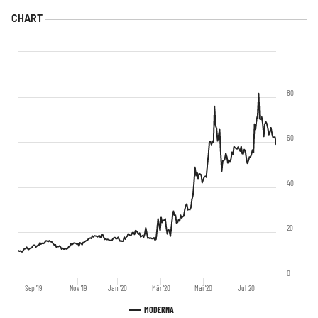
80
60
40
20
0
Sep '19
Nov '19
Jan '20
Mär '20
Mai '20
Jul '20
MODERNA