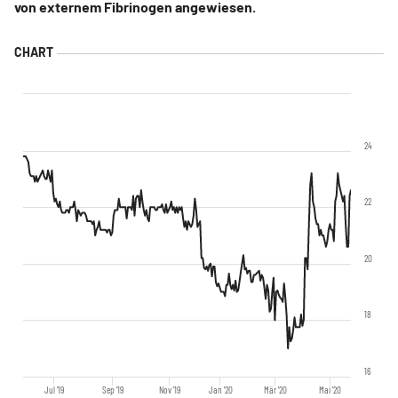
von externem Fibrinogen angewiesen.
24
22
20
18
16
Jul '19
Sep '19
Nov '19
Jan '20
Mär '20
Mai '20