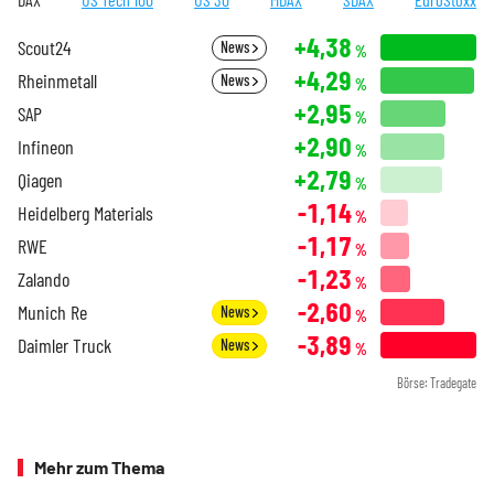
+4,38
Scout24
News
%
+4,29
Rheinmetall
News
%
+2,95
SAP
%
+2,90
Infineon
%
+2,79
Qiagen
%
-1,14
Heidelberg Materials
%
-1,17
RWE
%
-1,23
Zalando
%
-2,60
Munich Re
News
%
-3,89
Daimler Truck
News
%
Börse: Tradegate
Mehr zum Thema