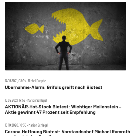
17.09.2021, 08:44 ‧ Michel Doepke
Übernahme‑Alarm: Grifols greift nach Biotest
18.02.2021, 17:59 ‧ Marion Schlegel
AKTIONÄR‑Hot‑Stock Biotest: Wichtiger Meilenstein –
Aktie gewinnt 47 Prozent seit Empfehlung
10.10.2020, 10:30 ‧ Marion Schlegel
Corona‑Hoffnung Biotest: Vorstandschef Michael Ramroth