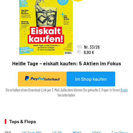
Nr. 33/26
8,90 €
Heiße Tage – eiskalt kaufen: 5 Aktien im Fokus
Im Shop kaufen
Sofortkauf
Sie erhalten einen Download-Link per E-Mail. Außerdem können Sie gekaufte E-Paper in Ihrem
Konto
herunterladen.
Tops & Flops
DAX
US Tech 100
US 30
MDAX
SDAX
EuroStoxx