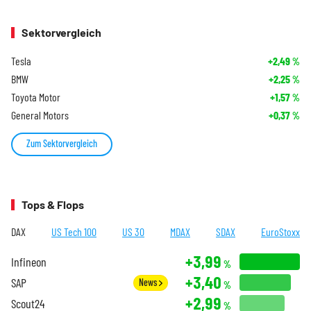
Sektorvergleich
Tesla
+2,49
%
BMW
+2,25
%
Toyota Motor
+1,57
%
General Motors
+0,37
%
Zum Sektorvergleich
Tops & Flops
DAX
US Tech 100
US 30
MDAX
SDAX
EuroStoxx
+3,99
Infineon
%
+3,40
SAP
News
%
+2,99
Scout24
%