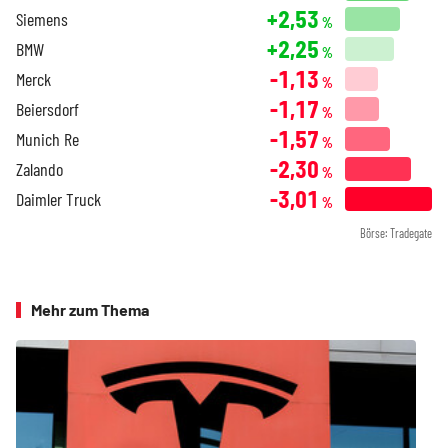
+2,53
Siemens
%
+2,25
BMW
%
-1,13
Merck
%
-1,17
Beiersdorf
%
-1,57
Munich Re
%
-2,30
Zalando
%
-3,01
Daimler Truck
%
Börse: Tradegate
Mehr zum Thema