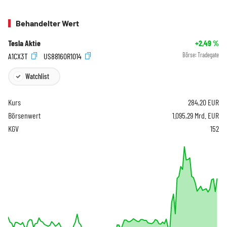
Behandelter Wert
Tesla Aktie
+2,49
%
A1CX3T
US88160R1014
Börse:
Tradegate
Watchlist
Kurs
284,20
EUR
Börsenwert
1.095,29 Mrd. EUR
KGV
152