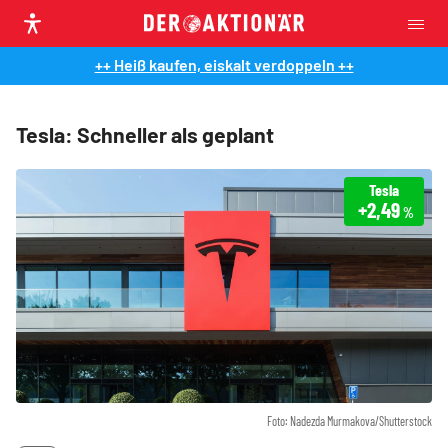
++ Heiß kaufen, eiskalt verdoppeln ++
Tesla: Schneller als geplant
Tesla
+2,49
%
Foto: Nadezda Murmakova/Shutterstock