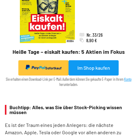
Nr. 33/26
8,90 €
Heiße Tage – eiskalt kaufen: 5 Aktien im Fokus
Im Shop kaufen
Sofortkauf
Sie erhalten einen Download-Link per E-Mail. Außerdem können Sie gekaufte E-Paper in Ihrem
Konto
herunterladen.
Buchtipp: Alles, was Sie über Stock-Picking wissen
müssen
Es ist der Traum eines jeden Anlegers: die nächste
Amazon, Apple, Tesla oder Google vor allen anderen zu