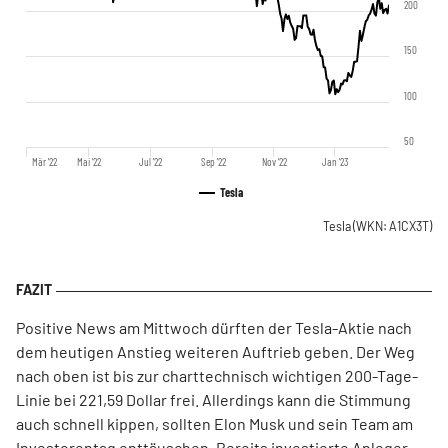
200
150
100
50
Mär '22
Mai '22
Jul '22
Sep '22
Nov '22
Jan '23
Tesla
Tesla
(WKN: A1CX3T)
Positive News am Mittwoch dürften der Tesla-Aktie nach
dem heutigen Anstieg weiteren Auftrieb geben. Der Weg
nach oben ist bis zur charttechnisch wichtigen 200-Tage-
Linie bei 221,59 Dollar frei. Allerdings kann die Stimmung
auch schnell kippen, sollten Elon Musk und sein Team am
Investorentag enttäuschen. Bereits investierte Anleger