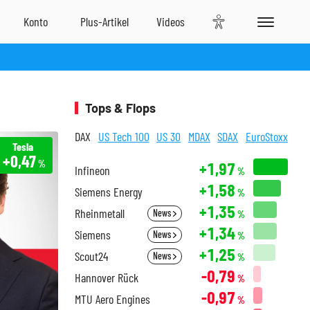
Tops & Flops
DAX
US Tech 100
US 30
MDAX
SDAX
EuroStoxx
Tesla
+0,47
%
+1,97
Infineon
%
+1,58
Siemens Energy
%
+1,35
Rheinmetall
News
%
+1,34
Siemens
News
%
+1,25
Scout24
News
%
-0,79
Hannover Rück
%
-0,97
MTU Aero Engines
%