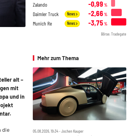
-0,99
Zalando
%
-2,66
Daimler Truck
News
%
-3,75
Munich Re
News
%
Börse: Tradegate
Mehr zum Thema
ller alt –
egen mit
opa und in
rojekt
ntar.
 die
05.08.2026, 19:34 ‧ Jochen Kauper