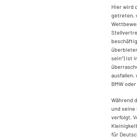
Hier wird 
getreten, 
Wettbewer
Stellvertr
beschäftig
überbieten
sein“) ist
überrasche
ausfallen,
BMW oder 
Während di
und seine 
verfolgt. 
Kleinigkei
für Deutsc