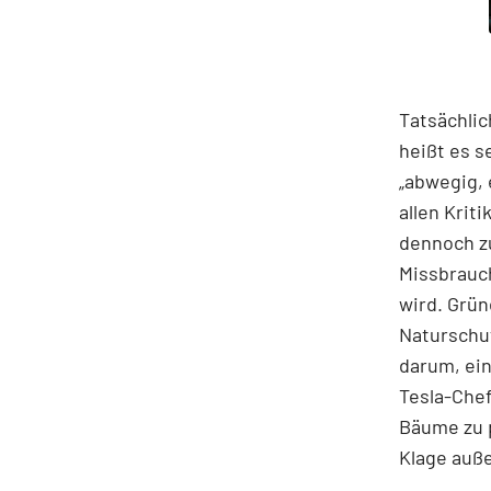
Tatsächlic
heißt es s
„abwegig, 
allen Krit
dennoch z
Missbrauch
wird. Grün
Naturschut
darum, ein
Tesla-Chef
Bäume zu p
Klage auße