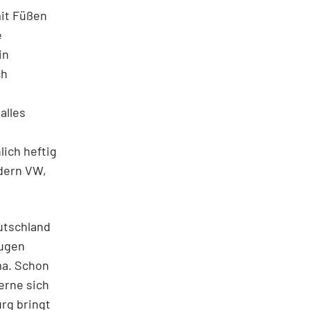
mit Füßen
e
in
ch
alles
ich heftig
ndern VW,
eutschland
augen
ma. Schon
erne sich
rg bringt