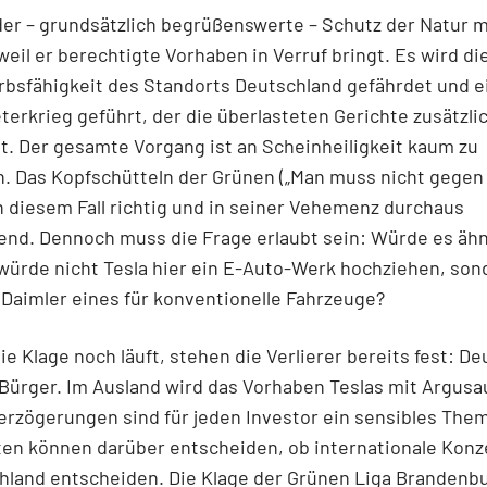
der – grundsätzlich begrüßenswerte – Schutz der Natur 
weil er berechtigte Vorhaben in Verruf bringt. Es wird di
bsfähigkeit des Standorts Deutschland gefährdet und e
eterkrieg geführt, der die überlasteten Gerichte zusätzli
t. Der gesamte Vorgang ist an Scheinheiligkeit kaum zu
. Das Kopfschütteln der Grünen („Man muss nicht gegen 
 in diesem Fall richtig und in seiner Vehemenz durchaus
nd. Dennoch muss die Frage erlaubt sein: Würde es ähnl
 würde nicht Tesla hier ein E-Auto-Werk hochziehen, so
Daimler eines für konventionelle Fahrzeuge?
e Klage noch läuft, stehen die Verlierer bereits fest: D
Bürger. Im Ausland wird das Vorhaben Teslas mit Argus
Verzögerungen sind für jeden Investor ein sensibles The
ten können darüber entscheiden, ob internationale Konz
hland entscheiden. Die Klage der Grünen Liga Brandenbu