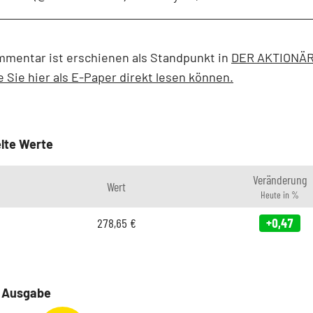
mmentar ist erschienen als Standpunkt in
DER AKTIONÄR
e Sie hier als E-Paper direkt lesen können
.
lte Werte
Veränderung
Wert
Heute in %
278,65
€
+0,47
e Ausgabe