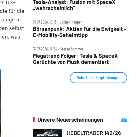
Tesla‑Analyst: Fusion mit SpaceX
des US-
„wahrscheinlich“
die für die
rzeuge in
31.07.2026, 19:13 ‧ Jochen Kauper
den selbst
Börsenpunk: Aktien für die Ewigkeit ‑
E‑Mobility‑Geheimtipp
hnen, was
31.07.2026, 14:34 ‧ Stefan Sommer
Megatrend Folger: Tesla & SpaceX
Gerüchte von Musk dementiert
Mehr Tesla Empfehlungen
Unsere Neuerscheinungen
Alle
Neuerscheinungen
HEBELTRADER 142/26