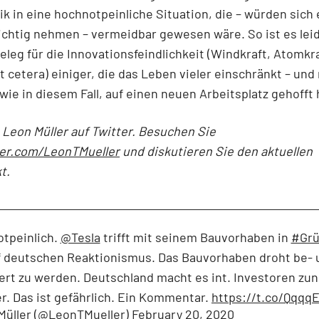
ik in eine hochnotpeinliche Situation, die – würden sich 
ichtig nehmen – vermeidbar gewesen wäre. So ist es leid
eleg für die Innovationsfeindlichkeit (Windkraft, Atomkra
et cetera) einiger, die das Leben vieler einschränkt – und
, wie in diesem Fall, auf einen neuen Arbeitsplatz gehofft
 Leon Müller auf Twitter. Besuchen Sie
er.com/LeonTMueller
und diskutieren Sie den aktuellen
t.
tpeinlich.
@Tesla
trifft mit seinem Bauvorhaben in
#Grü
f deutschen Reaktionismus. Das Bauvorhaben droht be- 
ert zu werden. Deutschland macht es int. Investoren z
r. Das ist gefährlich. Ein Kommentar.
https://t.co/Qqqq
Müller (@LeonTMueller)
February 20, 2020