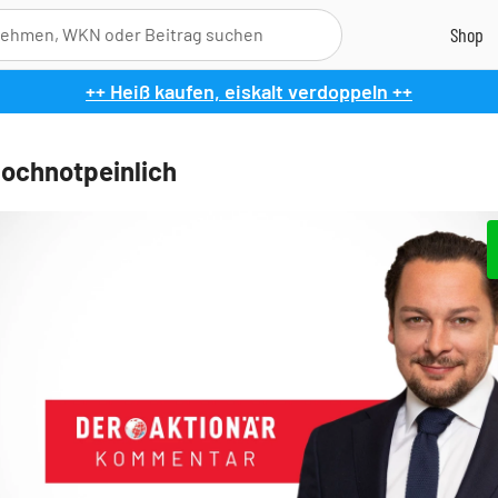
++ Heiß kaufen, eiskalt verdoppeln ++
Hochnotpeinlich