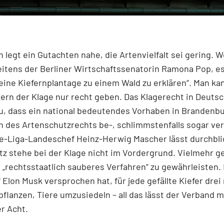
h legt ein Gutachten nahe, die Artenvielfalt sei gering. W
eitens der Berliner Wirtschaftssenatorin Ramona Pop, es
eine Kiefernplantage zu einem Wald zu erklären“. Man ka
ikern der Klage nur recht geben. Das Klagerecht in Deutsc
u, dass ein national bedeutendes Vorhaben in Brandenbu
 des Artenschutzrechts be-, schlimmstenfalls sogar ve
e-Liga-Landeschef Heinz-Herwig Mascher lässt durchbli
z stehe bei der Klage nicht im Vordergrund. Vielmehr g
 „rechtsstaatlich sauberes Verfahren“ zu gewährleisten.
 Elon Musk versprochen hat, für jede gefällte Kiefer drei
flanzen, Tiere umzusiedeln – all das lässt der Verband m
r Acht.