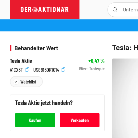
Tesla: 
Behandelter Wert
Tesla Aktie
+0,47
%
Börse:
Tradegate
A1CX3T
US88160R1014
Watchlist
Tesla
Aktie jetzt handeln?
Kaufen
Verkaufen