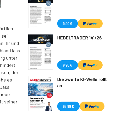
9,90 €
örtlich
 sei
HEBELTRADER 141/26
nn ihr und
hland lässt
rg unter
rhindert
9,90 €
cken, der
Die zweite KI-Welle rollt
ehe es
an
 Dass
 neue
it seiner
99,99 €