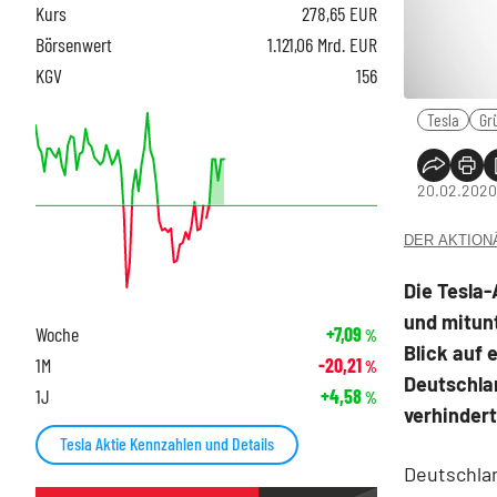
Kurs
278,65
EUR
Börsenwert
1.121,06 Mrd. EUR
KGV
156
Tesla
Gr
20.02.2020,
DER AKTIONÄR
Die Tesla-
und mitunt
Woche
+7,09
%
Blick auf 
1M
-20,21
%
Deutschlan
1J
+4,58
%
verhindert
Tesla Aktie Kennzahlen und Details
Deutschla