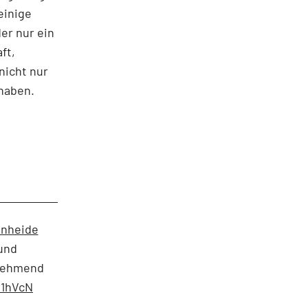
einige
er nur ein
ft,
 nicht nur
 haben.
nheide
und
unehmend
E1hVcN