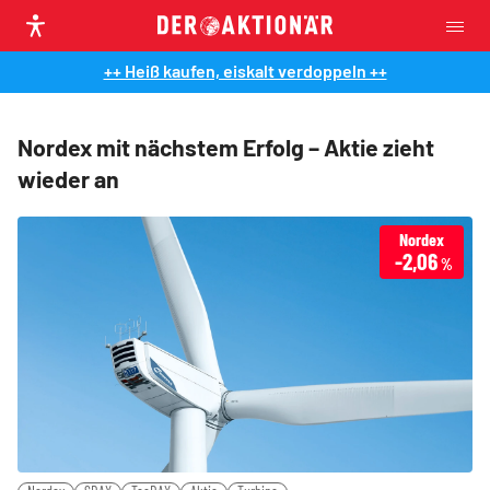
++ Heiß kaufen, eiskalt verdoppeln ++
Nordex mit nächstem Erfolg – Aktie zieht
wieder an
Nordex
-2,06
%