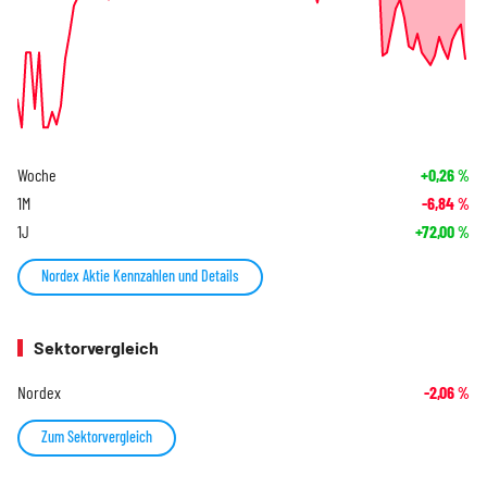
Woche
+0,26
%
1M
-6,84
%
1J
+72,00
%
Nordex Aktie Kennzahlen und Details
Sektorvergleich
Nordex
-2,06
%
Zum Sektorvergleich