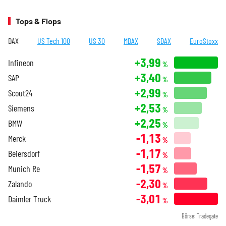
Tops & Flops
DAX
US Tech 100
US 30
MDAX
SDAX
EuroStoxx
+3,99
Infineon
%
+3,40
SAP
%
+2,99
Scout24
%
+2,53
Siemens
%
+2,25
BMW
%
-1,13
Merck
%
-1,17
Beiersdorf
%
-1,57
Munich Re
%
-2,30
Zalando
%
-3,01
Daimler Truck
%
Börse: Tradegate