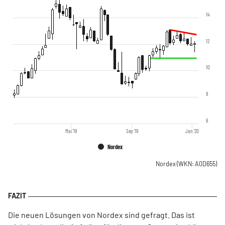
14
12
10
8
6
Mai '19
Sep '19
Jan '20
Nordex
Nordex
(WKN: A0D655)
Die neuen Lösungen von Nordex sind gefragt. Das ist