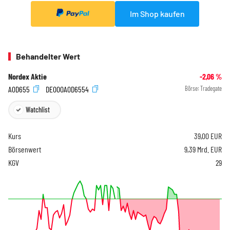
Im Shop kaufen
Behandelter Wert
Nordex Aktie
-2,06
%
A0D655
DE000A0D6554
Börse:
Tradegate
Watchlist
Kurs
39,00
EUR
Börsenwert
9,39 Mrd. EUR
KGV
29