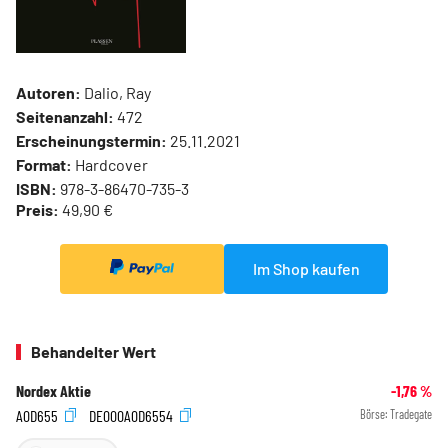
Autoren:
Dalio, Ray
Seitenanzahl:
472
Erscheinungstermin:
25.11.2021
Format:
Hardcover
ISBN:
978-3-86470-735-3
Preis:
49,90 €
Im Shop kaufen
Behandelter Wert
Nordex Aktie
-1,76
%
A0D655
DE000A0D6554
Börse:
Tradegate