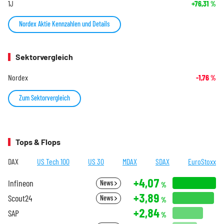
1J
+76,31
%
Nordex Aktie Kennzahlen und Details
Sektorvergleich
Nordex
-1,76
%
Zum Sektorvergleich
Tops & Flops
DAX
US Tech 100
US 30
MDAX
SDAX
EuroStoxx
+4,07
Infineon
News
%
+3,89
Scout24
News
%
+2,84
SAP
%