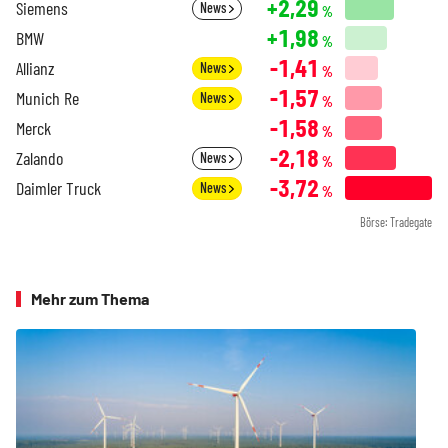
+2,29
Siemens
News
%
+1,98
BMW
%
-1,41
Allianz
News
%
-1,57
Munich Re
News
%
-1,58
Merck
%
-2,18
Zalando
News
%
-3,72
Daimler Truck
News
%
Börse: Tradegate
Mehr zum Thema