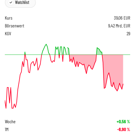
Watchlist
Kurs
39,06
EUR
Börsenwert
9,42 Mrd. EUR
KGV
29
Woche
+0,56
%
1M
-8,90
%