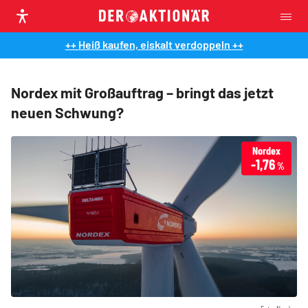
++ Heiß kaufen, eiskalt verdoppeln ++
Nordex mit Großauftrag – bringt das jetzt
neuen Schwung?
Nordex
-1,76
%