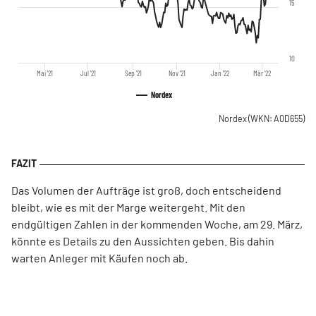
15
10
Mai '21
Jul '21
Sep '21
Nov '21
Jan '22
Mär '22
Nordex
Nordex
(WKN: A0D655)
Das Volumen der Aufträge ist groß, doch entscheidend
bleibt, wie es mit der Marge weitergeht. Mit den
endgültigen Zahlen in der kommenden Woche, am 29. März,
könnte es Details zu den Aussichten geben. Bis dahin
warten Anleger mit Käufen noch ab.