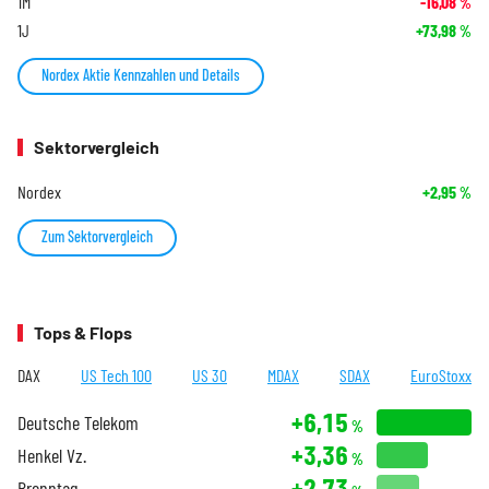
1M
-16,08
%
1J
+73,98
%
Nordex Aktie Kennzahlen und Details
Sektorvergleich
Nordex
+2,95
%
Zum Sektorvergleich
Tops & Flops
DAX
US Tech 100
US 30
MDAX
SDAX
EuroStoxx
+6,15
Deutsche Telekom
%
+3,36
Henkel Vz.
%
+2,73
Brenntag