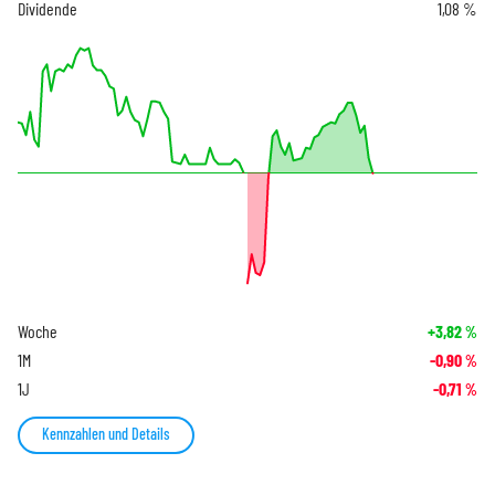
Dividende
1,08 %
Woche
+3,82
%
1M
-0,90
%
1J
-0,71
%
Kennzahlen und Details