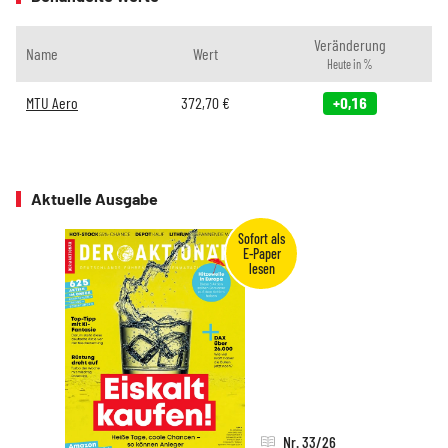
Veränderung
Name
Wert
Heute in %
MTU Aero
372,70
€
+0,16
Aktuelle Ausgabe
Nr. 33/26