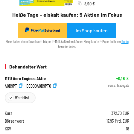
8,90 €
Heiße Tage – eiskalt kaufen: 5 Aktien im Fokus
Im Shop kaufen
Sofortkauf
Sie erhalten einen Download-Link per E-Mail. Außerdem können Sie gekaufte E-Paper in Ihrem
Konto
herunterladen.
Behandelter Wert
MTU Aero Engines Aktie
+0,16
%
A0D9PT
DE000A0D9PT0
Börse:
Tradegate
Watchlist
Kurs
372,70
EUR
Börsenwert
17,93 Mrd. EUR
KGV
18