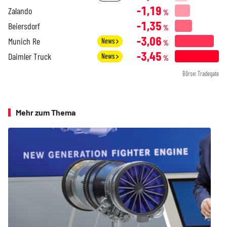
-1,19
Zalando
%
-1,35
Beiersdorf
%
-3,06
Munich Re
News
%
-3,45
Daimler Truck
News
%
Börse: Tradegate
Mehr zum Thema