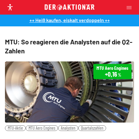
++ Heiß kaufen, eiskalt verdoppeln ++
MTU: So reagieren die Analysten auf die Q2-
Zahlen
MTU Aero Engines
+0,16
%
MTU-Aktie
MTU Aero Engines
Analysten
Quartalszahlen