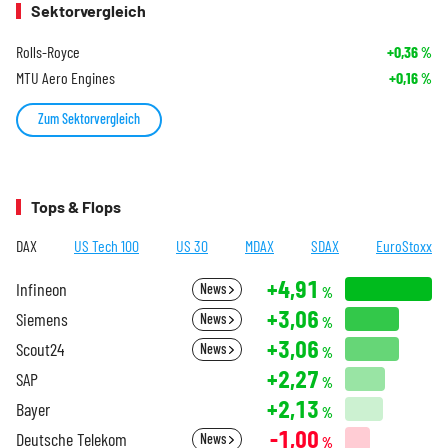
Sektorvergleich
Rolls-Royce
+0,36
%
MTU Aero Engines
+0,16
%
Zum Sektorvergleich
Tops & Flops
DAX
US Tech 100
US 30
MDAX
SDAX
EuroStoxx
+4,91
Infineon
News
%
+3,06
Siemens
News
%
+3,06
Scout24
News
%
+2,27
SAP
%
+2,13
Bayer
%
-1,00
Deutsche Telekom
News
%