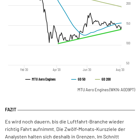
200
150
100
50
Feb '20
Apr '20
Jun '20
Aug '20
MTU Aero Engines
GD 50
GD 200
MTU Aero Engines
(WKN: A0D9PT)
Es wird noch dauern, bis die Luftfahrt-Branche wieder
richtig Fahrt aufnimmt. Die Zwölf-Monats-Kursziele der
Analysten halten sich deshalb in Grenzen. Im Schnitt