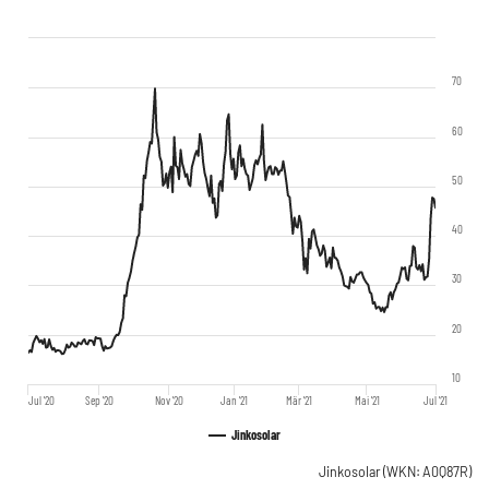
70
60
50
40
30
20
10
Jul '20
Sep '20
Nov '20
Jan '21
Mär '21
Mai '21
Jul '21
Jinkosolar
Jinkosolar
(WKN: A0Q87R)