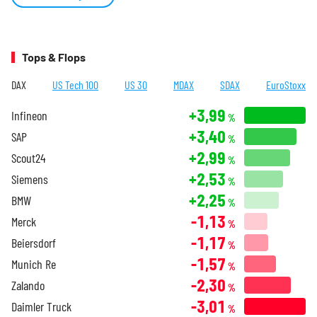
Tops & Flops
DAX
US Tech 100
US 30
MDAX
SDAX
EuroStoxx
+3,99
Infineon
%
+3,40
SAP
%
+2,99
Scout24
%
+2,53
Siemens
%
+2,25
BMW
%
-1,13
Merck
%
-1,17
Beiersdorf
%
-1,57
Munich Re
%
-2,30
Zalando
%
-3,01
Daimler Truck
%