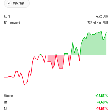
Watchlist
Kurs
14,72
EUR
Börsenwert
735,41 Mio. EUR
Woche
+12,63
%
1M
+7,40
%
1J
-15,93
%