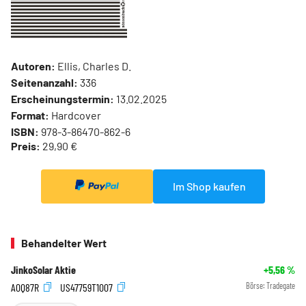
Autoren:
Ellis, Charles D.
Seitenanzahl:
336
Erscheinungstermin:
13.02.2025
Format:
Hardcover
ISBN:
978-3-86470-862-6
Preis:
29,90 €
Im Shop kaufen
Behandelter Wert
JinkoSolar Aktie
+5,56
%
A0Q87R
US47759T1007
Börse:
Tradegate