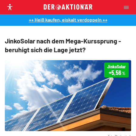
++ Heiß kaufen, eiskalt verdoppeln ++
JinkoSolar nach dem Mega-Kurssprung -
beruhigt sich die Lage jetzt?
JinkoSolar
+5,56
%