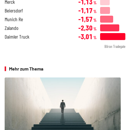
-1,13
Merck
%
-1,17
Beiersdorf
%
-1,57
Munich Re
%
-2,30
Zalando
%
-3,01
Daimler Truck
%
Börse: Tradegate
Mehr zum Thema