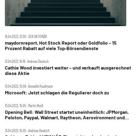
15.04.2022, 12:00 ‧ DER AKTIONÄR
maydornreport, Hot Stock Report oder Goldfolio – 15
Prozent Rabatt auf viele Top‑Börsendienste
13.04.2022, 14:19 ‧ Andreas Deutsch
Cathie Wood investiert weiter – und verkauft ausgerechnet
diese Aktie
13.04.2022, 15:09 ‧ Benedikt Kaufmann
Microsoft: Jetzt schlagen die Regulierer doch zu
13.04.2022, 15:05 ‧ Martin Weiß
Opening Bell: Wall Street startet uneinheitlich; JPMorgan,
Peloton, Paypal, Walmart, Raytheon, Aerovironment und
Cheniere im Fokus
13.04.2022, 15:30 ‧ Andreas Deutsch