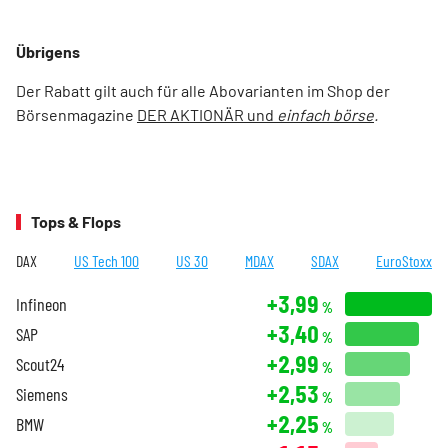
Übrigens
Der Rabatt gilt auch für alle Abovarianten im Shop der
Börsenmagazine
DER AKTIONÄR und
einfach börse
.
Tops & Flops
DAX
US Tech 100
US 30
MDAX
SDAX
EuroStoxx
+3,99
Infineon
%
+3,40
SAP
%
+2,99
Scout24
%
+2,53
Siemens
%
+2,25
BMW
%