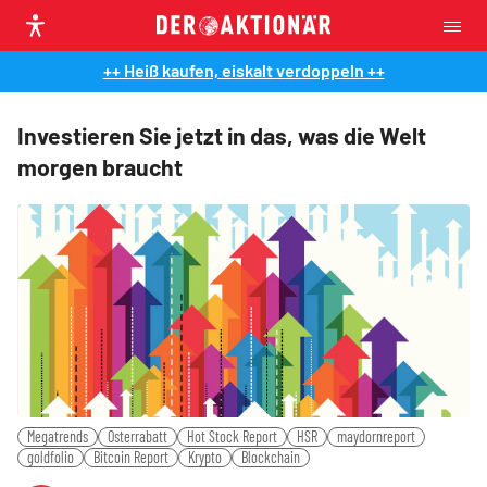
++ Heiß kaufen, eiskalt verdoppeln ++
Investieren Sie jetzt in das, was die Welt
morgen braucht
Megatrends
Osterrabatt
Hot Stock Report
HSR
maydornreport
goldfolio
Bitcoin Report
Krypto
Blockchain