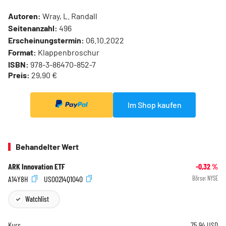
Autoren:
Wray, L. Randall
Seitenanzahl:
496
Erscheinungstermin:
06.10.2022
Format:
Klappenbroschur
ISBN:
978-3-86470-852-7
Preis:
29,90 €
Im Shop kaufen
Behandelter Wert
ARK Innovation ETF
-0,32
%
A14Y8H
US00214Q1040
Börse:
NYSE
Watchlist
Kurs
75,94
USD