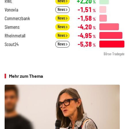
+2,20
RWE
News
%
-1,51
Vonovia
News
%
-1,58
Commerzbank
News
%
-4,20
Siemens
News
%
-4,95
Rheinmetall
News
%
-5,38
Scout24
News
%
Börse: Tradegate
Mehr zum Thema