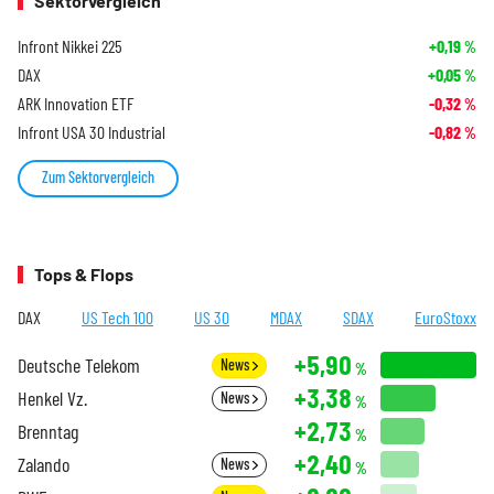
Sektorvergleich
Infront Nikkei 225
+0,19
%
DAX
+0,05
%
ARK Innovation ETF
-0,32
%
Infront USA 30 Industrial
-0,82
%
Zum Sektorvergleich
Tops & Flops
DAX
US Tech 100
US 30
MDAX
SDAX
EuroStoxx
+5,90
Deutsche Telekom
News
%
+3,38
Henkel Vz.
News
%
+2,73
Brenntag
%
+2,40
Zalando
News
%