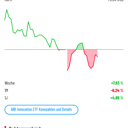
Woche
+7,93
%
1M
-6,24
%
1J
+4,89
%
ARK Innovation ETF Kennzahlen und Details