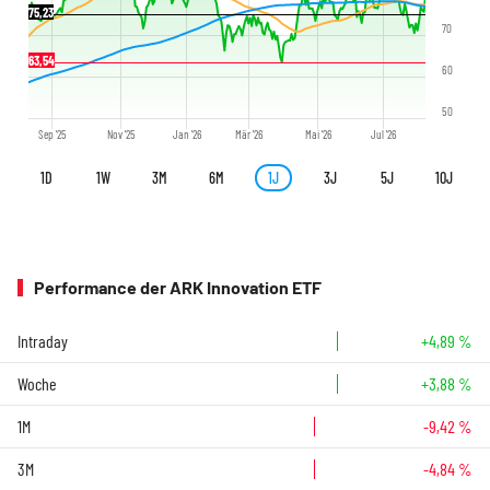
75,23
70
63,54
60
50
Sep '25
Nov '25
Jan '26
Mär '26
Mai '26
Jul '26
1D
1W
3M
6M
1J
3J
5J
10J
Performance der ARK Innovation ETF
Intraday
+4,89 %
Woche
+3,88 %
1M
-9,42 %
3M
-4,84 %