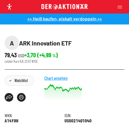
++ Heiß kaufen, eiskalt verdoppeln ++
A
ARK Innovation ETF
79,43
+3,70
(
+4,89
)
USD
%
Letzter Kurs
6.8. 23:57
NYSE
Chart ansehen
Watchlist
WKN
ISIN
A14Y8H
US00214Q1040