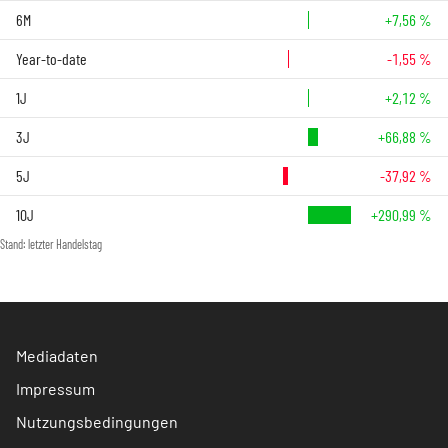
6M
+7,56 %
Year-to-date
-1,55 %
1J
+2,12 %
3J
+66,88 %
5J
-37,92 %
10J
+290,99 %
Stand: letzter Handelstag
Mediadaten
Impressum
Nutzungsbedingungen