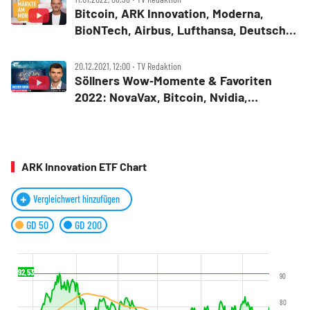
Bitcoin, ARK Innovation, Moderna,
BioNTech, Airbus, Lufthansa, Deutsche
Bank, About You, Shop Apotheke,
Volkswagen, HelloFresh ‑ Märkte am
20.12.2021, 12:00 ‧ TV Redaktion
Morgen
Söllners Wow‑Momente & Favoriten
2022: NovaVax, Bitcoin, Nvidia,
SolarEdge, Lithium, Metaverse, SDI
ARK Innovation ETF Chart
Vergleichwert hinzufügen
GD 50
GD 200
92,53
90
80