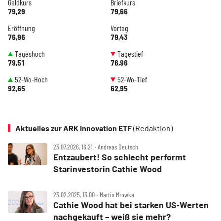
Geldkurs
Briefkurs
79,29
79,66
Eröffnung
Vortag
76,96
79,43
Tageshoch
Tagestief
79,51
76,96
52-Wo-Hoch
52-Wo-Tief
92,65
62,95
Aktuelles zur ARK Innovation ETF
(Redaktion)
23.07.2026, 16:21 ‧ Andreas Deutsch
Entzaubert! So schlecht performt
Starinvestorin Cathie Wood
23.02.2025, 13:00 ‧ Martin Mrowka
Cathie Wood hat bei starken US‑Werten
nachgekauft – weiß sie mehr?