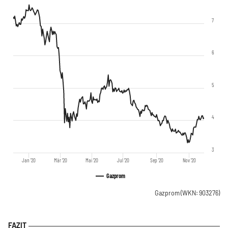
7
6
5
4
3
Jan '20
Mär '20
Mai '20
Jul '20
Sep '20
Nov '20
Gazprom
Gazprom
(WKN: 903276)