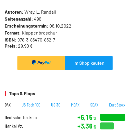
Autoren:
Wray, L. Randall
Seitenanzahl:
496
Erscheinungstermin:
06.10.2022
Format:
Klappenbroschur
ISBN:
978-3-86470-852-7
Preis:
29,90 €
Im Shop kaufen
Tops & Flops
DAX
US Tech 100
US 30
MDAX
SDAX
EuroStoxx
+6,15
Deutsche Telekom
%
+3,36
Henkel Vz.
%