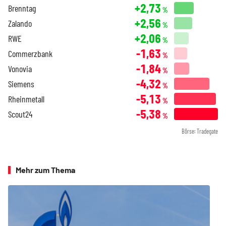
+2,73
Brenntag
%
+2,56
Zalando
%
+2,06
RWE
%
-1,63
Commerzbank
%
-1,84
Vonovia
%
-4,32
Siemens
%
-5,13
Rheinmetall
%
-5,38
Scout24
%
Börse: Tradegate
Mehr zum Thema