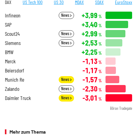
DAX
US Tech 100
US 30
MDAX
SDAX
EuroStoxx
+3,99
Infineon
News
%
+3,40
SAP
%
+2,99
Scout24
News
%
+2,53
Siemens
News
%
+2,25
BMW
%
-1,13
Merck
%
-1,17
Beiersdorf
%
-1,57
Munich Re
News
%
-2,30
Zalando
News
%
-3,01
Daimler Truck
News
%
Börse: Tradegate
Mehr zum Thema