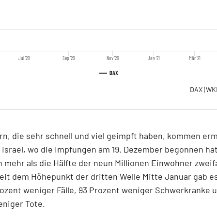
Jul '20
Sep '20
Nov '20
Jan '21
Mär '21
DAX
DAX
(WK
rn, die sehr schnell und viel geimpft haben, kommen er
n Israel, wo die Impfungen am 19. Dezember begonnen hat
 mehr als die Hälfte der neun Millionen Einwohner zweif
eit dem Höhepunkt der dritten Welle Mitte Januar gab e
ozent weniger Fälle, 93 Prozent weniger Schwerkranke 
eniger Tote.