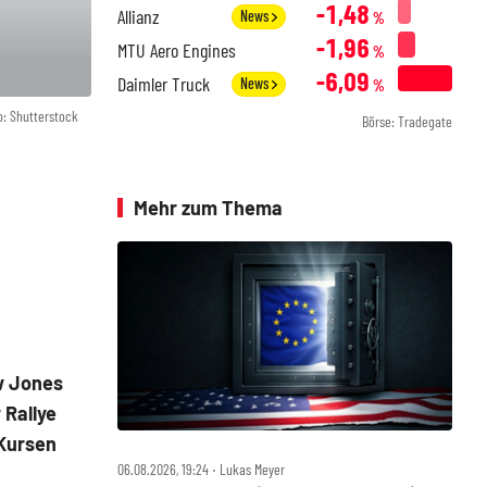
-1,48
Allianz
News
%
-1,96
MTU Aero Engines
%
-6,09
Daimler Truck
News
%
o: Shutterstock
Börse: Tradegate
Mehr zum Thema
w Jones
 Rallye
 Kursen
06.08.2026, 19:24 ‧ Lukas Meyer