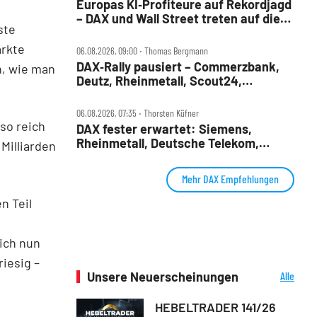
Europas KI‑Profiteure auf Rekordjagd
– DAX und Wall Street treten auf die
ste
Bremse
ärkte
06.08.2026, 09:00 ‧ Thomas Bergmann
DAX‑Rally pausiert – Commerzbank,
, wie man
Deutz, Rheinmetall, Scout24,
Siemens, SUSS, United Internet im
Check
06.08.2026, 07:35 ‧ Thorsten Küfner
so reich
DAX fester erwartet: Siemens,
Rheinmetall, Deutsche Telekom,
Milliarden
Merck und Commerzbank im Fokus
Mehr DAX Empfehlungen
n Teil
ich nun
iesig –
Unsere Neuerscheinungen
Alle
Neuerscheinungen
HEBELTRADER 141/26