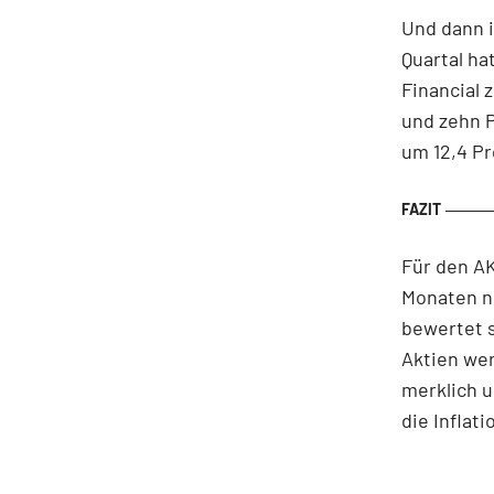
Und dann i
Quartal ha
Financial 
und zehn P
um 12,4 Pr
Für den A
Monaten n
bewertet 
Aktien wer
merklich u
die Inflati