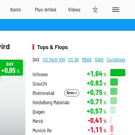
ird
Tops & Flops
DAX
US Tech 100
US 30
MDAX
SDAX
EuroStoxx
DAX
+0,05
%
+1,64
Infineon
%
+0,83
Scout24
%
+0,75
Rheinmetall
News
%
+0,71
Heidelberg Materials
%
+0,57
Qiagen
%
-0,41
Merck
%
-1,11
Munich Re
%