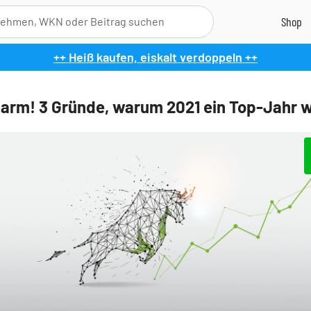
++ Heiß kaufen, eiskalt verdoppeln ++
larm! 3 Gründe, warum 2021 ein Top-Jahr w