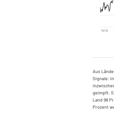
Mai '20
Aus Lände
Signale: I
inzwischen
geimpft. S
Land 98 Pr
Prozent w