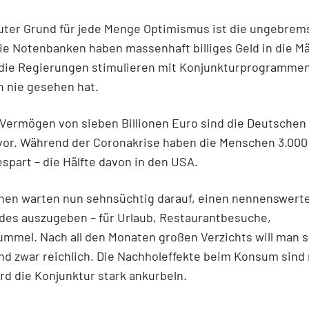
uter Grund für jede Menge Optimismus ist die ungebrem
Die Notenbanken haben massenhaft billiges Geld in die M
die Regierungen stimulieren mit Konjunkturprogrammen
h nie gesehen hat.
Vermögen von sieben Billionen Euro sind die Deutschen 
vor. Während der Coronakrise haben die Menschen 3.000 
espart – die Hälfte davon in den USA.
hen warten nun sehnsüchtig darauf, einen nennenswerte
des auszugeben – für Urlaub, Restaurantbesuche,
mmel. Nach all den Monaten großen Verzichts will man s
d zwar reichlich. Die Nachholeffekte beim Konsum sind r
rd die Konjunktur stark ankurbeln.