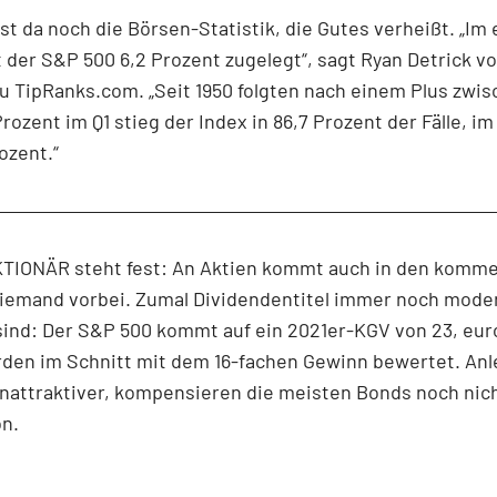
st da noch die Börsen-Statistik, die Gutes verheißt. „Im
t der S&P 500 6,2 Prozent zugelegt“, sagt Ryan Detrick v
zu TipRanks.com. „Seit 1950 folgten nach einem Plus zwis
rozent im Q1 stieg der Index in 86,7 Prozent der Fälle, im
ozent.“
KTIONÄR steht fest: An Aktien kommt auch in den komm
iemand vorbei. Zumal Dividendentitel immer noch mode
sind: Der S&P 500 kommt auf ein 2021er-KGV von 23, eu
den im Schnitt mit dem 16-fachen Gewinn bewertet. Anl
nattraktiver, kompensieren die meisten Bonds noch nic
on.