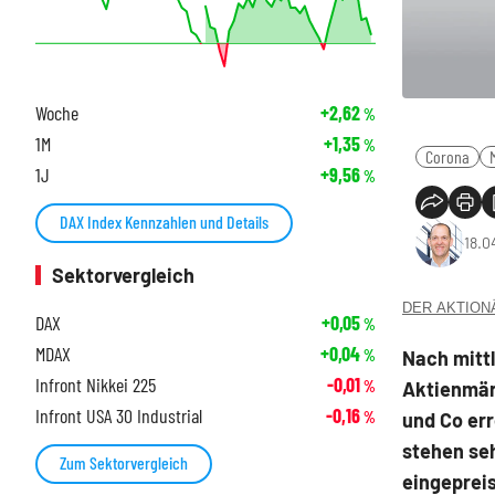
Woche
+2,62
%
1M
+1,35
%
Corona
1J
+9,56
%
DAX Index Kennzahlen und Details
18.0
Sektorvergleich
DER AKTIONÄR
DAX
+0,05
%
MDAX
+0,04
Nach mittl
%
Infront Nikkei 225
-0,01
Aktienmär
%
Infront USA 30 Industrial
-0,16
und Co er
%
stehen seh
Zum Sektorvergleich
eingepreis