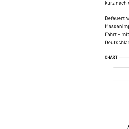
kurz nach
Befeuert w
Massenimp
Fahrt – mi
Deutschla