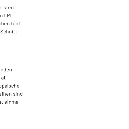
 ersten
on LPL
chen fünf
 Schnitt
enden
rat
ropäische
eihen sind
ht einmal