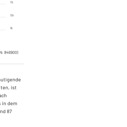
11k
10k
9k
N: 846900)
mutigende
ten, ist
ach
s in dem
und 87