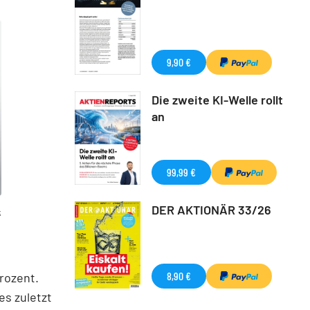
9,90 €
Die zweite KI-Welle rollt
an
99,99 €
DER AKTIONÄR 33/26
k
8,90 €
rozent.
s zuletzt