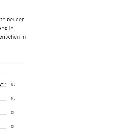
te bei der
nd in
Menschen in
15k
14k
13k
12k