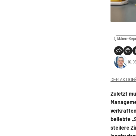
Aktien-Rep
16.0
DER AKTIONÄR
Zuletzt m
Managemen
verkraften
beliebte 
steilere Z