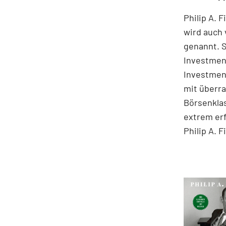
Philip A. 
wird auch
genannt. S
Investment
Investmen
mit überr
Börsenklas
extrem er
Philip A. F