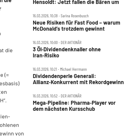
h die
Hensoldt: Jetzt fallen die Bären um
r
16.03.2026, 10:38 ‧ Sarina Rosenbusch
Neue Risiken für Fast Food – warum
McDonald’s trotzdem gewinnt
n
16.03.2026, 10:00 ‧ DER AKTIONÄR
3 Öl‑Dividendenknaller ohne
at die
Iran‑Risiko
16.03.2026, 10:21 ‧ Michael Herrmann
e (=
Dividendenperle Generali:
Allianz‑Konkurrent mit Rekordgewinn
esbasis)
ten
16.03.2026, 10:52 ‧ DER AKTIONÄR
H“.
Mega‑Pipeline: Pharma‑Player vor
dem nächsten Kursschub
ien-
fohlenen
 Gewinn von