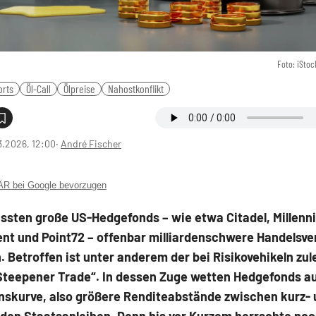
Foto: iSto
orts
Öl-Call
Ölpreise
Nahostkonflikt
3.2026, 12:00
‧
André Fischer
 bei Google bevorzugen
ussten große US-Hedgefonds – wie etwa Citadel, Millenn
t und Point72 – offenbar milliardenschwere Handelsve
. Betroffen ist unter anderem der bei Risikovehikeln zul
„Steepener Trade“. In dessen Zuge wetten Hedgefonds au
inskurve, also größere Renditeabstände zwischen kurz-