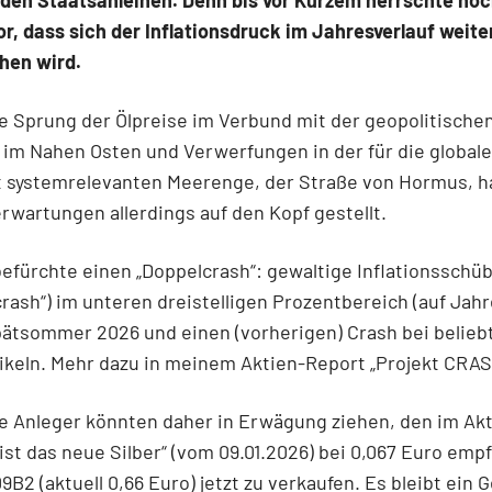
den Staatsanleihen. Denn bis vor Kurzem herrschte noc
r, dass sich der Inflationsdruck im Jahresverlauf weite
en wird.
e Sprung der Ölpreise im Verbund mit der geopolitische
 im Nahen Osten und Verwerfungen in der für die globale
t systemrelevanten Meerenge, der Straße von Hormus, h
erwartungen allerdings auf den Kopf gestellt.
befürchte einen „Doppelcrash“: gewaltige Inflationsschüb
rash“) im unteren dreistelligen Prozentbereich (auf Jahr
pätsommer 2026 und einen (vorherigen) Crash bei belieb
keln. Mehr dazu in meinem Aktien-Report „Projekt CRAS
e Anleger könnten daher in Erwägung ziehen, den im Akt
 ist das neue Silber“ (vom 09.01.2026) bei 0,067 Euro emp
09B2 (aktuell 0,66 Euro) jetzt zu verkaufen. Es bleibt ein