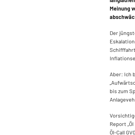
langlaufen
Meinung vo
abschwäch
Der jüngst
Eskalation
Schifffahr
Inflations
Aber: Ich 
„Aufwärtsc
bis zum S
Anlagevehi
Vorsichtig
Report „Öl
Öl-Call GV