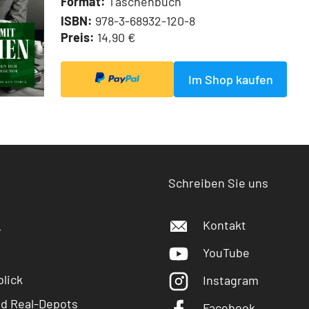
Format:
Taschenbuch
ISBN:
978-3-68932-120-8
Preis:
14,90 €
Im Shop kaufen
Schreiben Sie uns
Kontakt
r
YouTube
lick
Instagram
nd Real-Depots
Facebook