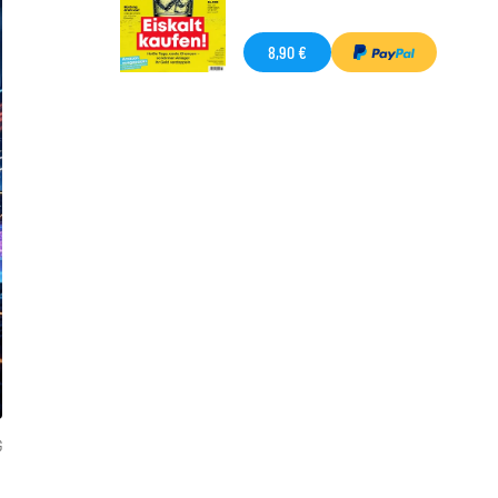
8,90 €
G