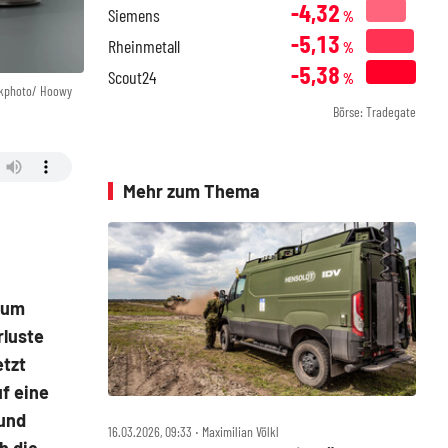
-4,32
Siemens
%
-5,13
Rheinmetall
%
-5,38
Scout24
%
ckphoto/ Hoowy
Börse: Tradegate
Mehr zum Thema
ium
rluste
etzt
f eine
 und
16.03.2026, 09:33 ‧ Maximilian Völkl