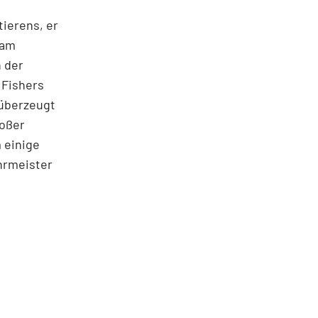
tierens, er
ham
n der
 Fishers
 überzeugt
roßer
 einige
hrmeister