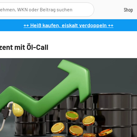
++ Heiß kaufen, eiskalt verdoppeln ++
zent mit Öl-Call