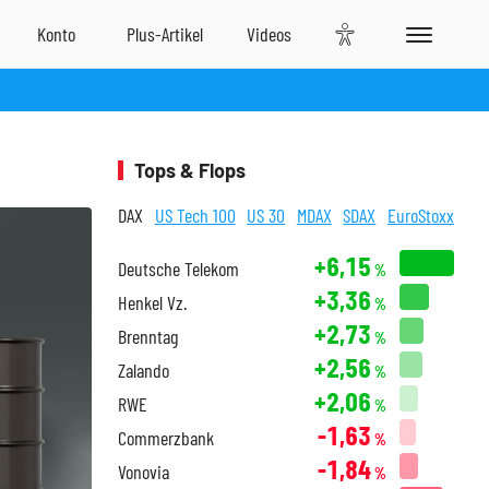
Tops & Flops
DAX
US Tech 100
US 30
MDAX
SDAX
EuroStoxx
+6,15
Deutsche Telekom
%
+3,36
Henkel Vz.
%
+2,73
Brenntag
%
+2,56
Zalando
%
+2,06
RWE
%
-1,63
Commerzbank
%
-1,84
Vonovia
%