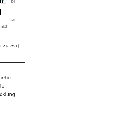
200
150
Mai '22
: A1JWVX)
ernehmen
ie
icklung