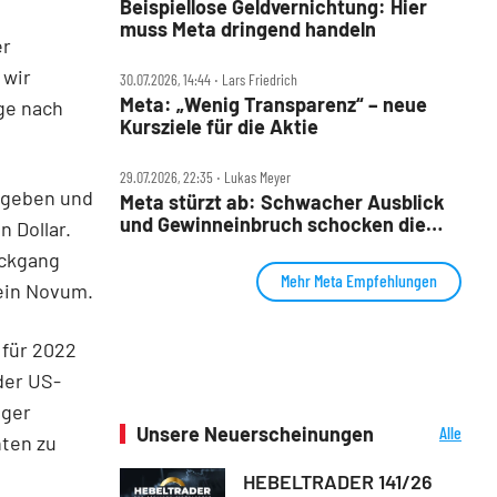
Beispiellose Geldvernichtung: Hier
muss Meta dringend handeln
er
 wir
30.07.2026, 14:44 ‧ Lars Friedrich
Meta: „Wenig Transparenz“ – neue
ge nach
Kursziele für die Aktie
29.07.2026, 22:35 ‧ Lukas Meyer
egeben und
Meta stürzt ab: Schwacher Ausblick
und Gewinneinbruch schocken die
n Dollar.
Wall Street
ückgang
Mehr Meta Empfehlungen
ein Novum.
für 2022
der US-
iger
Unsere Neuerscheinungen
Alle
hten zu
Neuerscheinungen
HEBELTRADER 141/26