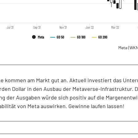
Jul '21
Sep '21
Nov '21
Jan '22
Mär '22
Meta
GD 50
GD 100
GD 200
Meta
(WKN
ne kommen am Markt gut an. Aktuell investiert das Unt
iarden Dollar in den Ausbau der Metaverse-Infrastruktur. D
ng der Ausgaben würde sich positiv auf die Margenentw
abilität von Meta auswirken. Gewinne laufen lassen!