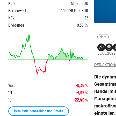
Kurs
511,80
EUR
Börsenwert
1.130,79 Mrd. EUR
KGV
22
Dividende
0,36 %
Meta
06.05.2022
DER AKTIONÄR
Die dynam
Gesamtmar
Woche
-0,35
%
Handel mit
1M
-1,62
%
Managemen
1J
-22,40
%
makroökon
Meta Aktie Kennzahlen und Details
einstellen.