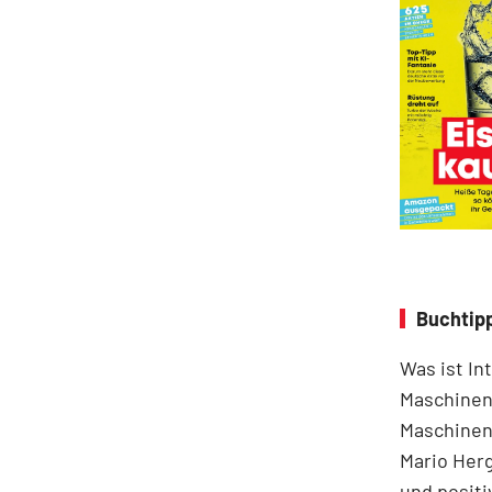
Buchtipp
Was ist In
Maschinen
Maschinen 
Mario Herg
und positi