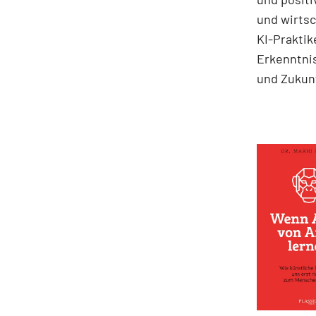
und wirts
KI-Praktik
Erkenntni
und Zukun