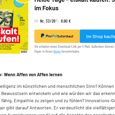
im Fokus
Nr. 33/26
8,90 €
Im Shop kauf
Sofortkauf
Sie erhalten einen Download-Link per E-Mail. Außerdem können 
Paper in Ihrem
Konto
herunterladen.
: Wenn Affen von Affen lernen
telligenz im künstlichen und menschlichen Sinn? Können
 Bewusstsein entwickeln und wie würden wir das erken
fähig, Empathie zu zeigen und zu fühlen? Innovations-Gu
er gibt darauf Antworten. Er verdeutlicht die viel­fältig
ven Auswirkungen von KI auf alle Aspekte des gesellscha