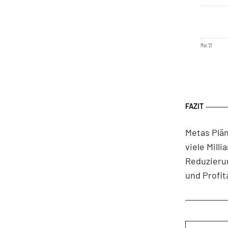
Mai '21
Metas Plä
viele Mill
Reduzieru
und Profit