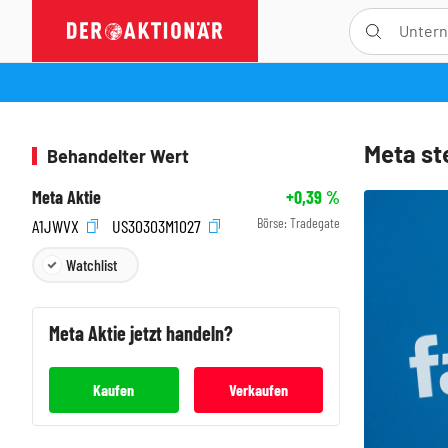
Meta ste
Behandelter Wert
Meta Aktie
+0,39
%
Börse:
Tradegate
A1JWVX
US30303M1027
Watchlist
Meta
Aktie jetzt handeln?
Kaufen
Verkaufen