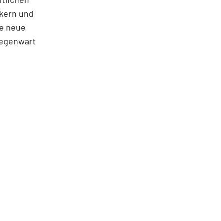
kern und
le neue
Gegenwart