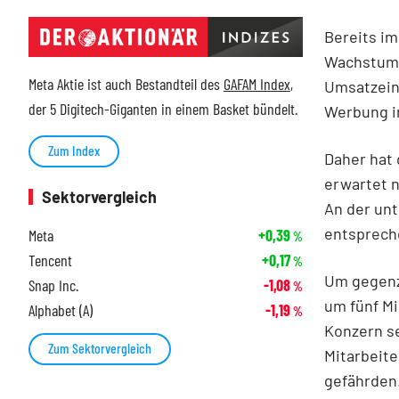
Bereits i
Wachstum h
Meta Aktie ist auch Bestandteil des
GAFAM Index
,
Umsatzein
der 5 Digitech-Giganten in einem Basket bündelt.
Werbung i
Zum Index
Daher hat
erwartet n
Sektorvergleich
An der un
entsprech
Meta
+0,39
%
Tencent
+0,17
%
Um gegenz
Snap Inc.
-1,08
%
um fünf Mi
Alphabet (A)
-1,19
%
Konzern se
Zum Sektorvergleich
Mitarbeite
gefährden