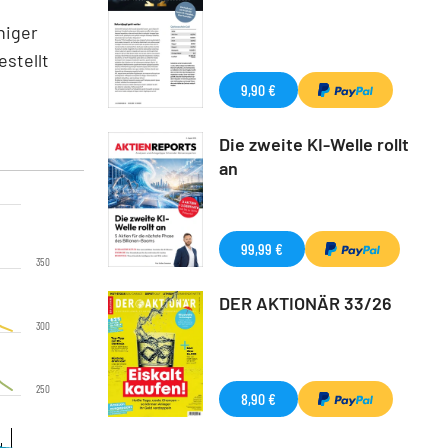
niger
estellt
9,90 €
Die zweite KI-Welle rollt
an
99,99 €
350
DER AKTIONÄR 33/26
300
250
8,90 €