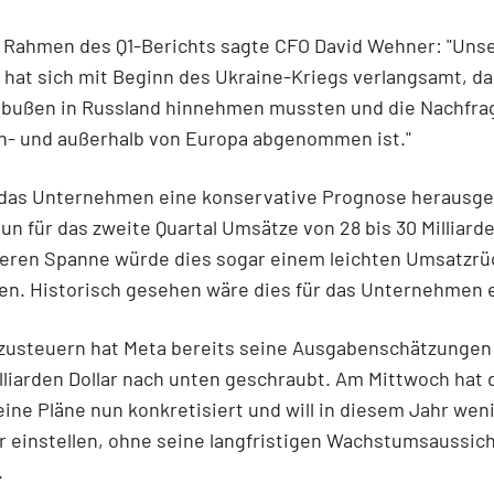
m Rahmen des Q1-Berichts sagte CFO David Wehner: "Uns
at sich mit Beginn des Ukraine-Kriegs verlangsamt, da
bußen in Russland hinnehmen mussten und die Nachfra
n- und außerhalb von Europa abgenommen ist."
 das Unternehmen eine konservative Prognose herausg
un für das zweite Quartal Umsätze von 28 bis 30 Milliarde
teren Spanne würde dies sogar einem leichten Umsatzr
en. Historisch gesehen wäre dies für das Unternehmen 
usteuern hat Meta bereits seine Ausgabenschätzungen 
lliarden Dollar nach unten geschraubt. Am Mittwoch hat 
ine Pläne nun konkretisiert und will in diesem Jahr wen
r einstellen, ohne seine langfristigen Wachstumsaussic
.