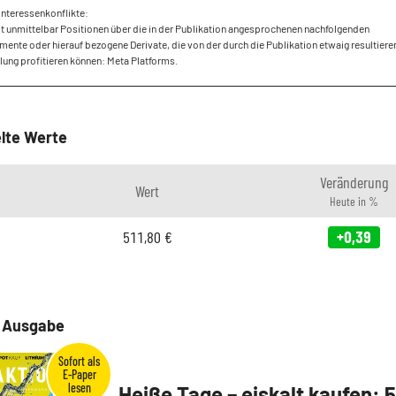
Interessenkonflikte:
lt unmittelbar Positionen über die in der Publikation angesprochenen nachfolgenden
mente oder hierauf bezogene Derivate, die von der durch die Publikation etwaig resultier
ung profitieren können: Meta Platforms.
lte Werte
Veränderung
Wert
Heute in %
511,80
€
+0,39
e Ausgabe
Heiße Tage – eiskalt kaufen: 