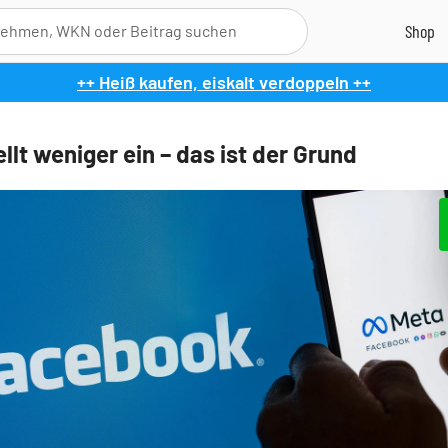
++ Heiß kaufen, eiskalt verdoppeln ++
llt weniger ein – das ist der Grund