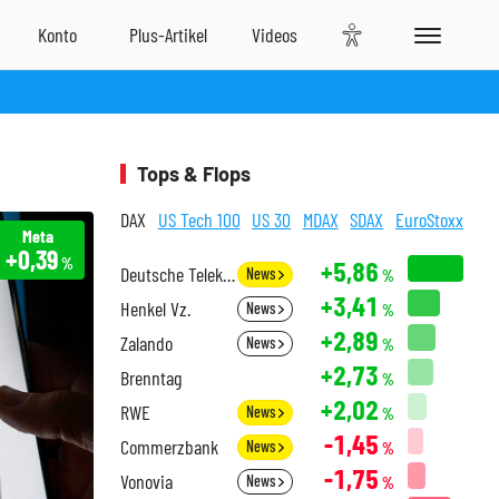
Tops & Flops
DAX
US Tech 100
US 30
MDAX
SDAX
EuroStoxx
Meta
+0,39
%
+5,86
Deutsche Telekom
News
%
+3,41
Henkel Vz.
News
%
+2,89
Zalando
News
%
+2,73
Brenntag
%
+2,02
RWE
News
%
-1,45
Commerzbank
News
%
-1,75
Vonovia
News
%