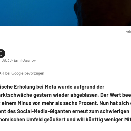
Fot
, 09:30
‧ Emil Jusifov
 bei Google bevorzugen
ische Erholung bei Meta wurde aufgrund der
ktschwäche gestern wieder abgeblasen. Der Wert bee
 einem Minus von mehr als sechs Prozent. Nun hat sich
t des Social-Media-Giganten erneut zum schwierigen
omischen Umfeld geäußert und will künftig weniger Mit