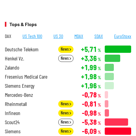
Tops & Flops
DAX
US Tech 100
US 30
MDAX
SDAX
EuroStoxx
+5,71
Deutsche Telekom
News
%
+3,36
Henkel Vz.
News
%
+1,99
Zalando
%
+1,98
Fresenius Medical Care
%
+1,96
Siemens Energy
%
-0,78
Mercedes-Benz
%
-0,81
Rheinmetall
News
%
-0,98
Infineon
News
%
-5,38
Scout24
News
%
-6,09
Siemens
News
%