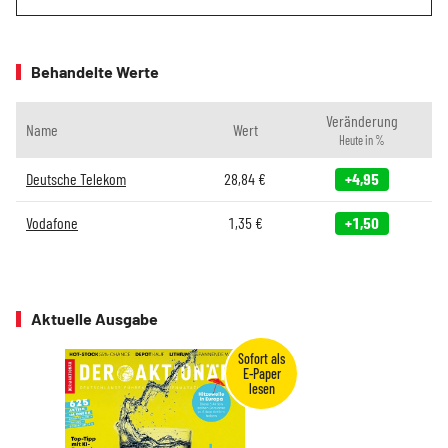
Behandelte Werte
Veränderung
Name
Wert
Heute in %
Deutsche Telekom
28,84
€
+4,95
Vodafone
1,35
€
+1,50
Aktuelle Ausgabe