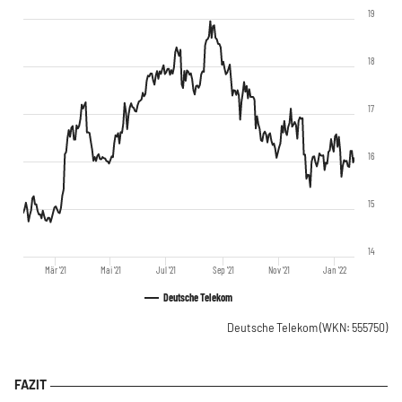
19
18
17
16
15
14
Mär '21
Mai '21
Jul '21
Sep '21
Nov '21
Jan '22
Deutsche Telekom
Deutsche Telekom
(WKN: 555750)