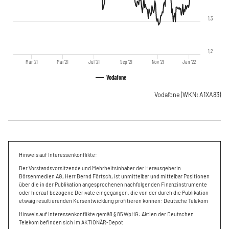
1,3
1,2
Mär '21
Mai '21
Jul '21
Sep '21
Nov '21
Jan '22
Vodafone
Vodafone
(WKN: A1XA83)
Hinweis auf Interessenkonflikte:
Der Vorstandsvorsitzende und Mehrheitsinhaber der Herausgeberin
Börsenmedien AG, Herr Bernd Förtsch, ist unmittelbar und mittelbar Positionen
über die in der Publikation angesprochenen nachfolgenden Finanzinstrumente
oder hierauf bezogene Derivate eingegangen, die von der durch die Publikation
etwaig resultierenden Kursentwicklung profitieren können: Deutsche Telekom
Hinweis auf Interessenkonflikte gemäß § 85 WpHG: Aktien der Deutschen
Telekom befinden sich im AKTIONÄR-Depot