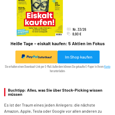
Nr. 33/26
8,90 €
Heiße Tage – eiskalt kaufen: 5 Aktien im Fokus
Im Shop kaufen
Sofortkauf
Sie erhalten einen Download-Link per E-Mail. Außerdem können Sie gekaufte E-Paper in Ihrem
Konto
herunterladen.
Buchtipp: Alles, was Sie über Stock-Picking wissen
müssen
Es ist der Traum eines jeden Anlegers: die nächste
Amazon, Apple, Tesla oder Google vor allen anderen zu