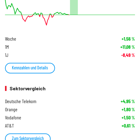
Woche
+1,56
%
1M
+11,08
%
1J
-8,49
%
Kennzahlen und Details
Sektorvergleich
Deutsche Telekom
+4,95
%
Orange
+1,80
%
Vodafone
+1,50
%
AT&T
+0,61
%
Zum Sektorvergleich