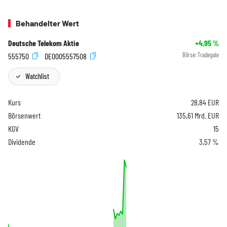
Behandelter Wert
Deutsche Telekom Aktie
+4,95
%
555750
DE0005557508
Börse:
Tradegate
Watchlist
Kurs
28,84
EUR
Börsenwert
135,61 Mrd. EUR
KGV
15
Dividende
3,57 %