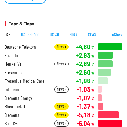
Tops & Flops
DAX
US Tech 100
US 30
MDAX
SDAX
EuroStoxx
+4,80
Deutsche Telekom
News
%
+2,93
Zalando
%
+2,89
Henkel Vz.
News
%
+2,60
Fresenius
%
+1,96
Fresenius Medical Care
%
-1,03
Infineon
News
%
-1,07
Siemens Energy
%
-1,37
Rheinmetall
News
%
-5,18
Siemens
News
%
-6,04
Scout24
News
%