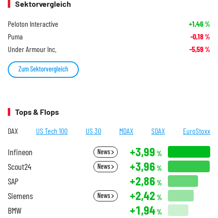
Sektorvergleich
Peloton Interactive
+1,46
%
Puma
-0,18
%
Under Armour Inc.
-5,59
%
Zum Sektorvergleich
Tops & Flops
DAX
US Tech 100
US 30
MDAX
SDAX
EuroStoxx
+3,99
Infineon
News
%
+3,96
Scout24
News
%
+2,86
SAP
%
+2,42
Siemens
News
%
+1,94
BMW
%