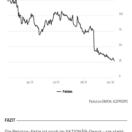
100
75
50
25
0
Apr '21
Jul '21
Okt '21
Jan '22
Peloton
Peloton
(WKN: A2PR0M)
Die Peloton-Aktie ist noch im AKTIONÄR-Depot – sie steht