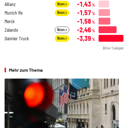
-1,43
Allianz
News
%
-1,57
Munich Re
News
%
-1,58
Merck
%
-2,46
Zalando
News
%
-3,39
Daimler Truck
News
%
Börse: Tradegate
Mehr zum Thema