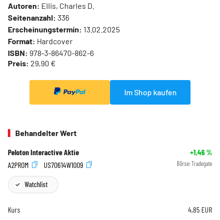
Autoren:
Ellis, Charles D.
Seitenanzahl:
336
Erscheinungstermin:
13.02.2025
Format:
Hardcover
ISBN:
978-3-86470-862-6
Preis:
29,90 €
Im Shop kaufen
Behandelter Wert
Peloton Interactive Aktie
+1,46
%
A2PR0M
US70614W1009
Börse:
Tradegate
Watchlist
Kurs
4,85
EUR