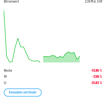
Börsenwert
2,39 Mrd. EUR
Woche
-13,95
%
1M
-7,59
%
1J
-21,63
%
Kennzahlen und Details