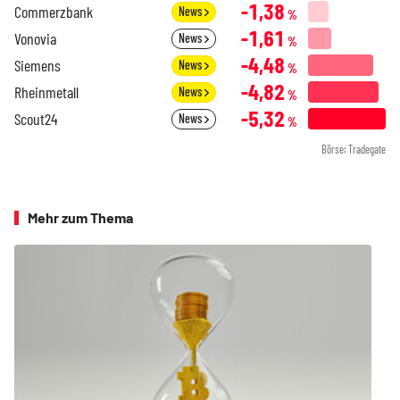
-1,38
Commerzbank
News
%
-1,61
Vonovia
News
%
-4,48
Siemens
News
%
-4,82
Rheinmetall
News
%
-5,32
Scout24
News
%
Börse: Tradegate
Mehr zum Thema