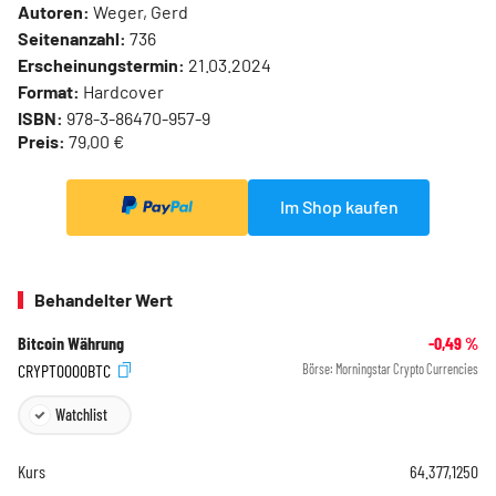
Autoren:
Weger, Gerd
Seitenanzahl:
736
Erscheinungstermin:
21.03.2024
Format:
Hardcover
ISBN:
978-3-86470-957-9
Preis:
79,00 €
Im Shop kaufen
Behandelter Wert
Bitcoin Währung
-0,49
%
CRYPT0000BTC
Börse:
Morningstar Crypto Currencies
Watchlist
Kurs
64.377,1250