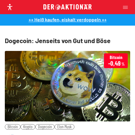
++ Heiß kaufen, eiskalt verdoppeln ++
Dogecoin: Jenseits von Gut und Böse
Bitcoin
-0,49
%
Bitcoin
Krypto
Dogecoin
Elon Musk