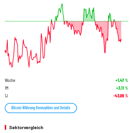
Woche
+1,47
%
1M
+3,11
%
1J
-43,09
%
Bitcoin Währung Kennzahlen und Details
Sektorvergleich