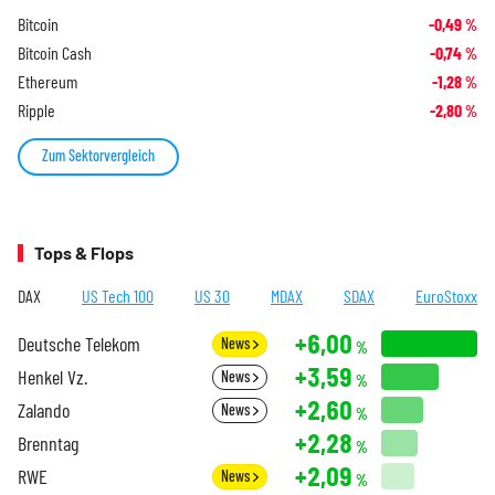
Bitcoin
-0,49
%
Bitcoin Cash
-0,74
%
Ethereum
-1,28
%
Ripple
-2,80
%
Zum Sektorvergleich
Tops & Flops
DAX
US Tech 100
US 30
MDAX
SDAX
EuroStoxx
+6,00
Deutsche Telekom
News
%
+3,59
Henkel Vz.
News
%
+2,60
Zalando
News
%
+2,28
Brenntag
%
+2,09
RWE
News
%