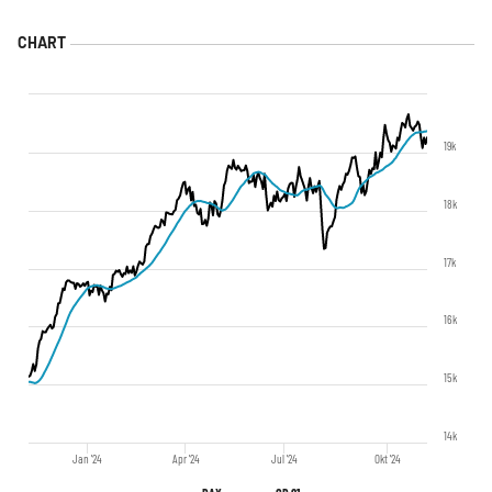
19k
18k
17k
16k
15k
14k
Jan '24
Apr '24
Jul '24
Okt '24