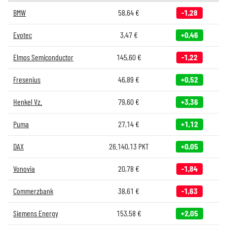
BMW
58,64
€
-1,28
Evotec
3,47
€
+0,46
Elmos Semiconductor
145,60
€
-1,22
Fresenius
46,89
€
+0,52
Henkel Vz.
79,60
€
+3,36
Puma
27,14
€
+1,12
DAX
26.140,13
PKT
+0,05
Vonovia
20,78
€
-1,84
Commerzbank
38,61
€
-1,63
Siemens Energy
153,58
€
+2,05