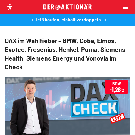
++ Heiß kaufen, eiskalt verdoppeln ++
DAX im Wahlfieber – BMW, Coba, Elmos,
Evotec, Fresenius, Henkel, Puma, Siemens
Health, Siemens Energy und Vonovia im
Check
BMW
-1,28
%