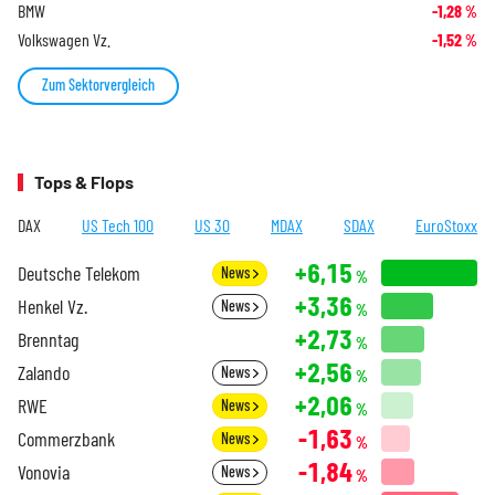
BMW
-1,28
%
Volkswagen Vz.
-1,52
%
Zum Sektorvergleich
Tops & Flops
DAX
US Tech 100
US 30
MDAX
SDAX
EuroStoxx
+6,15
Deutsche Telekom
News
%
+3,36
Henkel Vz.
News
%
+2,73
Brenntag
%
+2,56
Zalando
News
%
+2,06
RWE
News
%
-1,63
Commerzbank
News
%
-1,84
Vonovia
News
%