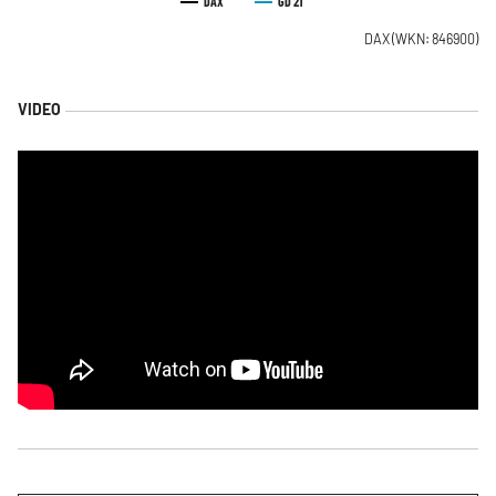
DAX
GD 21
DAX
(WKN: 846900)