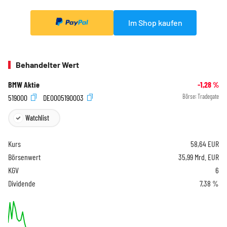
Im Shop kaufen
Behandelter Wert
BMW Aktie
-1,28
%
519000
DE0005190003
Börse:
Tradegate
Watchlist
Kurs
58,64
EUR
Börsenwert
35,99 Mrd. EUR
KGV
6
Dividende
7,38 %