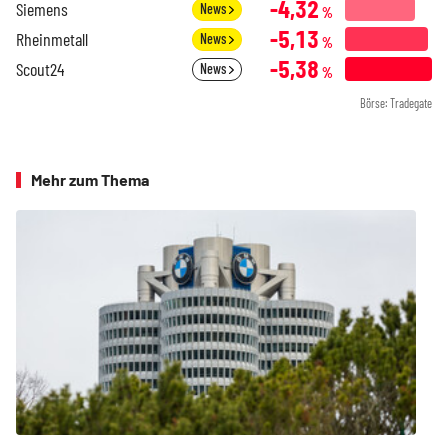
-4,32
Siemens
News
%
-5,13
Rheinmetall
News
%
-5,38
Scout24
News
%
Börse: Tradegate
Mehr zum Thema