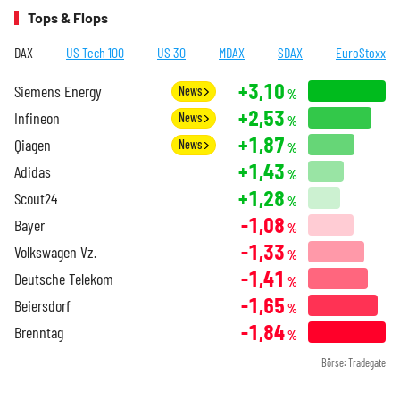
Tops & Flops
DAX
US Tech 100
US 30
MDAX
SDAX
EuroStoxx
+3,10
Siemens Energy
News
%
+2,53
Infineon
News
%
+1,87
Qiagen
News
%
+1,43
Adidas
%
+1,28
Scout24
%
-1,08
Bayer
%
-1,33
Volkswagen Vz.
%
-1,41
Deutsche Telekom
%
-1,65
Beiersdorf
%
-1,84
Brenntag
%
Börse: Tradegate