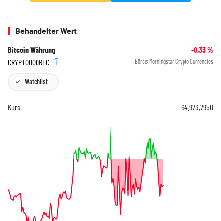
Behandelter Wert
Bitcoin Währung
-0,33
%
CRYPT0000BTC
Börse:
Morningstar Crypto Currencies
Watchlist
Kurs
64.973,7950