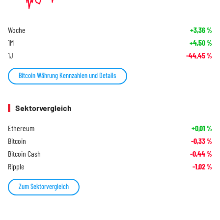
Woche
+3,36
%
1M
+4,50
%
1J
-44,45
%
Bitcoin Währung Kennzahlen und Details
Sektorvergleich
Ethereum
+0,01
%
Bitcoin
-0,33
%
Bitcoin Cash
-0,44
%
Ripple
-1,02
%
Zum Sektorvergleich