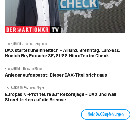
Heute, 09:00 ‧ Thomas Bergmann
DAX startet uneinheitlich – Allianz, Brenntag, Lanxess,
Munich Re, Porsche SE, SUSS MicroTec im Check
Heute, 08:58 ‧ Thorsten Küfner
Anleger aufgepasst: Dieser DAX‑Titel bricht aus
06.08.2026, 19:24 ‧ Lukas Meyer
Europas KI‑Profiteure auf Rekordjagd – DAX und Wall
Street treten auf die Bremse
Mehr DAX Empfehlungen