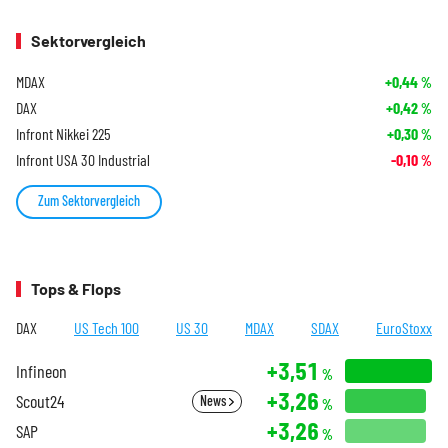
Sektorvergleich
MDAX
+0,44
%
DAX
+0,42
%
Infront Nikkei 225
+0,30
%
Infront USA 30 Industrial
-0,10
%
Zum Sektorvergleich
Tops & Flops
DAX
US Tech 100
US 30
MDAX
SDAX
EuroStoxx
+3,51
Infineon
%
+3,26
Scout24
News
%
+3,26
SAP
%