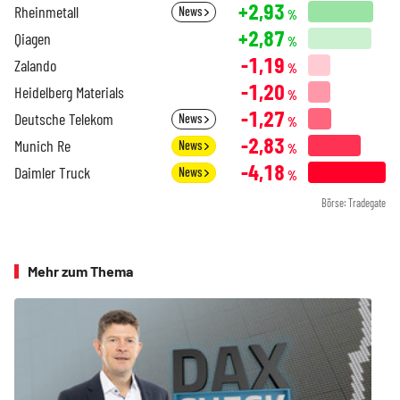
+2,93
Rheinmetall
News
%
+2,87
Qiagen
%
-1,19
Zalando
%
-1,20
Heidelberg Materials
%
-1,27
Deutsche Telekom
News
%
-2,83
Munich Re
News
%
-4,18
Daimler Truck
News
%
Börse: Tradegate
Mehr zum Thema