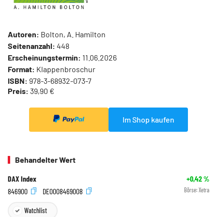
Autoren:
Bolton, A. Hamilton
Seitenanzahl:
448
Erscheinungstermin:
11.06.2026
Format:
Klappenbroschur
ISBN:
978-3-68932-073-7
Preis:
39,90 €
Im Shop kaufen
Behandelter Wert
DAX Index
+0,42
%
846900
DE0008469008
Börse:
Xetra
Watchlist