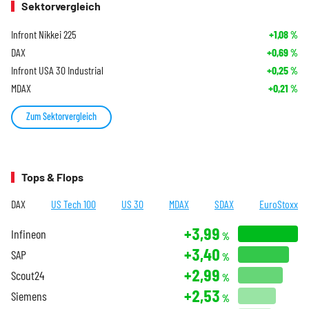
Sektorvergleich
Infront Nikkei 225
+1,08
%
DAX
+0,69
%
Infront USA 30 Industrial
+0,25
%
MDAX
+0,21
%
Zum Sektorvergleich
Tops & Flops
DAX
US Tech 100
US 30
MDAX
SDAX
EuroStoxx
+3,99
Infineon
%
+3,40
SAP
%
+2,99
Scout24
%
+2,53
Siemens
%