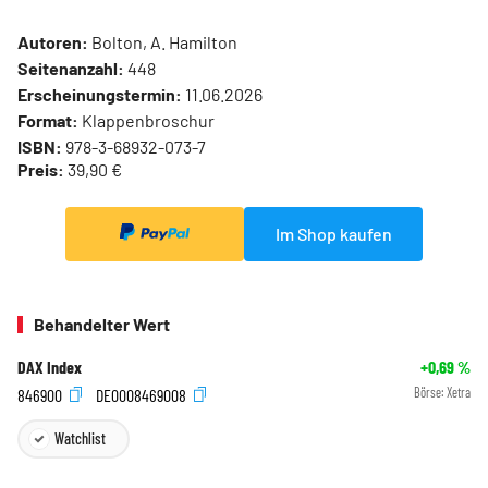
Autoren:
Bolton, A. Hamilton
Seitenanzahl:
448
Erscheinungstermin:
11.06.2026
Format:
Klappenbroschur
ISBN:
978-3-68932-073-7
Preis:
39,90 €
Im Shop kaufen
Behandelter Wert
DAX Index
+0,69
%
846900
DE0008469008
Börse:
Xetra
Watchlist