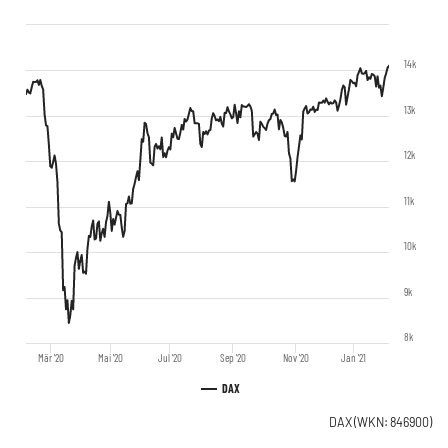
14k
13k
12k
11k
10k
9k
8k
Mär '20
Mai '20
Jul '20
Sep '20
Nov '20
Jan '21
DAX
DAX
(WKN: 846900)