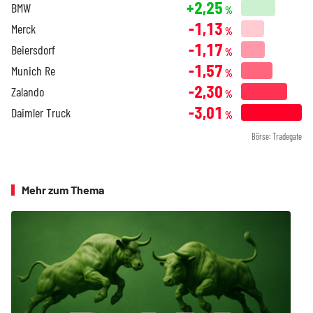
+2,25
BMW
%
-1,13
Merck
%
-1,17
Beiersdorf
%
-1,57
Munich Re
%
-2,30
Zalando
%
-3,01
Daimler Truck
%
Börse: Tradegate
Mehr zum Thema