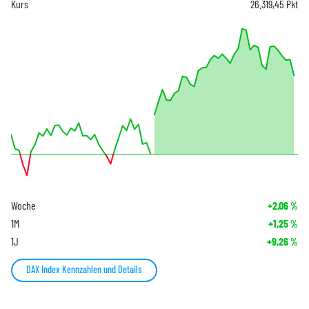
Kurs
26.319,45
Pkt
Woche
+2,06
%
1M
+1,25
%
1J
+9,26
%
DAX Index Kennzahlen und Details