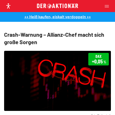
++ Heiß kaufen, eiskalt verdoppeln ++
Crash-Warnung – Allianz-Chef macht sich
große Sorgen
DAX
+0,05
%