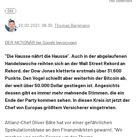
Foto: Shutterstock
DAX
20.02.2021, 08:30
‧
Thomas Bergmann
DER AKTIONÄR bei Google bevorzugen
"Die Hausse nährt die Hausse". Auch in der abgelaufenen
Handelswoche reihten sich an der Wall Street Rekord an
Rekord, der Dow Jones kletterte erstmals über 31.600
Punkte. Den Vogel schießt aber weiterhin der Bitcoin ab,
der weit über 50.000 Dollar gestiegen ist. Angesichts
dessen gibt es immer mehr mahnende Stimmen, die ein
Ende der Party kommen sehen. In diesen Kreis ist jetzt der
Chef von Europas größtem Versicherer eingetreten.
Allianz-Chef Oliver Bäte hat vor einer gefährlichen
Spekulationsblase an den Finanzmärkten gewarnt. "Wir
machen uns große Sorgen um das Thema