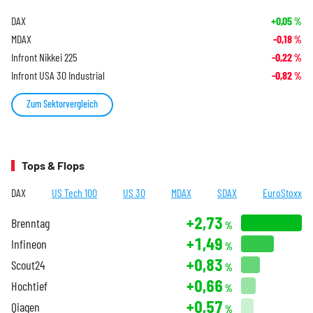
DAX
+0,05
%
MDAX
-0,18
%
Infront Nikkei 225
-0,22
%
Infront USA 30 Industrial
-0,82
%
Zum Sektorvergleich
Tops & Flops
DAX
US Tech 100
US 30
MDAX
SDAX
EuroStoxx
+2,73
Brenntag
%
+1,49
Infineon
%
+0,83
Scout24
%
+0,66
Hochtief
%
+0,57
Qiagen
%