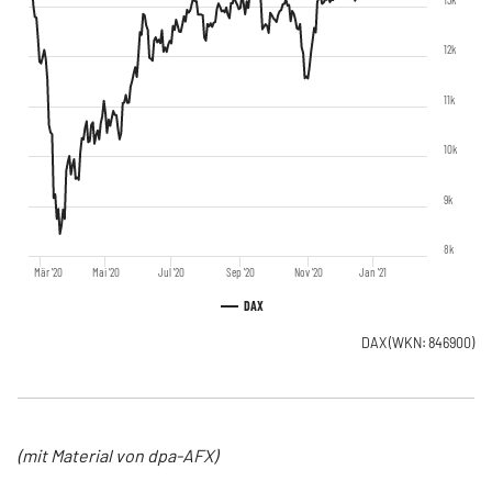
12k
11k
10k
9k
8k
Mär '20
Mai '20
Jul '20
Sep '20
Nov '20
Jan '21
DAX
DAX
(WKN: 846900)
(mit Material von dpa-AFX)