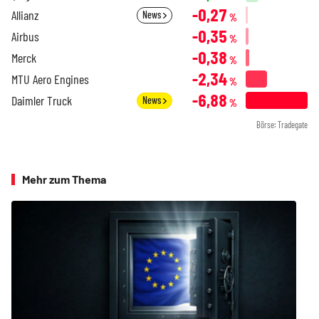
-0,27
Allianz
News
%
-0,35
Airbus
%
-0,38
Merck
%
-2,34
MTU Aero Engines
%
-6,88
Daimler Truck
News
%
Börse: Tradegate
Mehr zum Thema