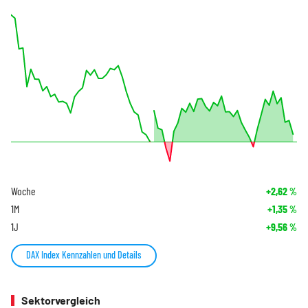
Woche
+2,62
%
1M
+1,35
%
1J
+9,56
%
DAX Index Kennzahlen und Details
Sektorvergleich