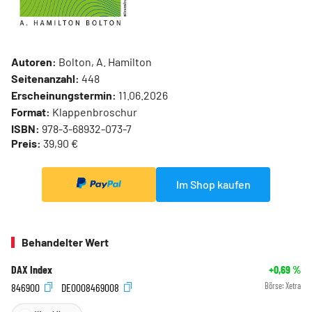
Autoren:
Bolton, A. Hamilton
Seitenanzahl:
448
Erscheinungstermin:
11.06.2026
Format:
Klappenbroschur
ISBN:
978-3-68932-073-7
Preis:
39,90 €
Im Shop kaufen
Behandelter Wert
DAX Index
+0,69
%
846900
DE0008469008
Börse:
Xetra