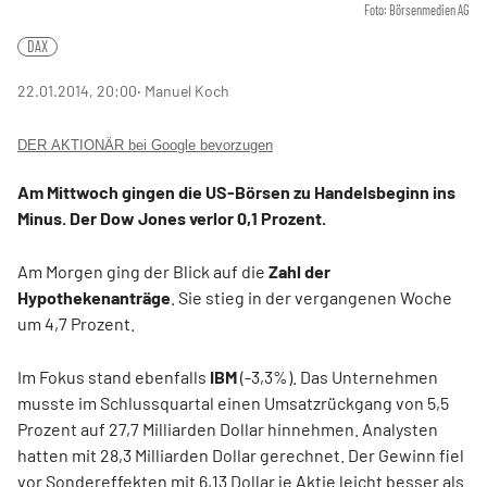
Foto: Börsenmedien AG
DAX
22.01.2014, 20:00
‧ Manuel Koch
DER AKTIONÄR bei Google bevorzugen
Am Mittwoch gingen die
US-B
ö
rsen
zu Handelsbeginn ins
Minus. Der
Dow Jones
verlor 0,1 Prozent.
Am Morgen ging der Blick auf die
Zahl der
Hypothekenantr
ä
ge
. Sie stieg in der vergangenen Woche
um 4,7 Prozent.
Im Fokus stand ebenfalls
IBM
(-3,3%). Das Unternehmen
musste im Schlussquartal einen Umsatzrückgang von 5,5
Prozent auf 27,7 Milliarden Dollar hinnehmen. Analysten
hatten mit 28,3 Milliarden Dollar gerechnet. Der Gewinn fiel
vor Sondereffekten mit 6,13 Dollar je Aktie leicht besser als