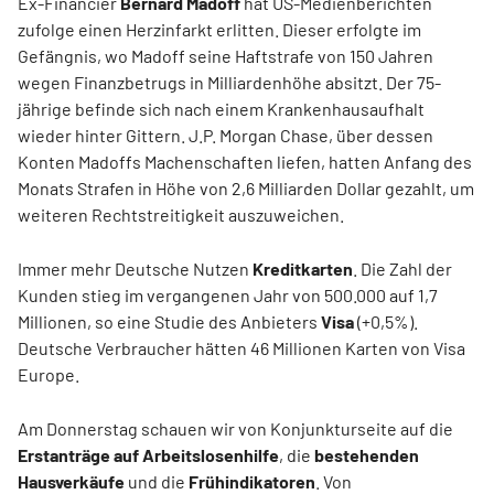
Ex-Financier
Bernard Madoff
hat US-Medienberichten
zufolge einen Herzinfarkt erlitten. Dieser erfolgte im
Gefängnis, wo Madoff seine Haftstrafe von 150 Jahren
wegen Finanzbetrugs in Milliardenhöhe absitzt. Der 75-
jährige befinde sich nach einem Krankenhausaufhalt
wieder hinter Gittern. J.P. Morgan Chase, über dessen
Konten Madoffs Machenschaften liefen, hatten Anfang des
Monats Strafen in Höhe von 2,6 Milliarden Dollar gezahlt, um
weiteren Rechtstreitigkeit auszuweichen.
Immer mehr Deutsche Nutzen
Kreditkarten
. Die Zahl der
Kunden stieg im vergangenen Jahr von 500.000 auf 1,7
Millionen, so eine Studie des Anbieters
Visa
(+0,5%).
Deutsche Verbraucher hätten 46 Millionen Karten von Visa
Europe.
Am Donnerstag schauen wir von Konjunkturseite auf die
Erstantr
ä
ge auf Arbeitslosenhilfe
, die
bestehenden
Hausverk
ä
ufe
und die
Fr
ü
hindikatoren
. Von