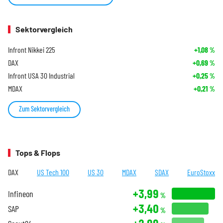
Sektorvergleich
Infront Nikkei 225
+1,08
%
DAX
+0,69
%
Infront USA 30 Industrial
+0,25
%
MDAX
+0,21
%
Zum Sektorvergleich
Tops & Flops
DAX
US Tech 100
US 30
MDAX
SDAX
EuroStoxx
+3,99
Infineon
%
+3,40
SAP
%