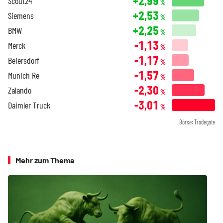
+2,99
Scout24
%
+2,53
Siemens
%
+2,25
BMW
%
-1,13
Merck
%
-1,17
Beiersdorf
%
-1,57
Munich Re
%
-2,30
Zalando
%
-3,01
Daimler Truck
%
Börse: Tradegate
Mehr zum Thema