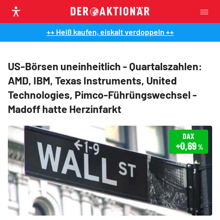
++ Heiß kaufen, eiskalt verdoppeln ++
US-Börsen uneinheitlich - Quartalszahlen:
AMD, IBM, Texas Instruments, United
Technologies, Pimco-Führüngswechsel -
Madoff hatte Herzinfarkt
DAX
+0,69
%