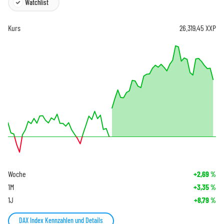
Watchlist
Kurs
26.319,45
XXP
Woche
+2,69
%
1M
+3,35
%
1J
+8,79
%
DAX Index Kennzahlen und Details