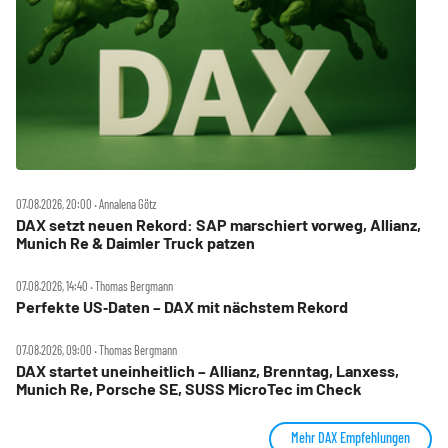
07.08.2026, 20:00 ‧ Annalena Götz
DAX setzt neuen Rekord: SAP marschiert vorweg, Allianz,
Munich Re & Daimler Truck patzen
07.08.2026, 14:40 ‧ Thomas Bergmann
Perfekte US‑Daten – DAX mit nächstem Rekord
07.08.2026, 09:00 ‧ Thomas Bergmann
DAX startet uneinheitlich – Allianz, Brenntag, Lanxess,
Munich Re, Porsche SE, SUSS MicroTec im Check
Mehr DAX Empfehlungen