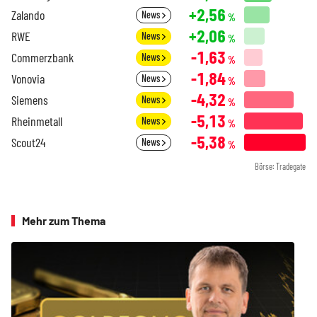
+2,56
Zalando
News
%
+2,06
RWE
News
%
-1,63
Commerzbank
News
%
-1,84
Vonovia
News
%
-4,32
Siemens
News
%
-5,13
Rheinmetall
News
%
-5,38
Scout24
News
%
Börse: Tradegate
Mehr zum Thema