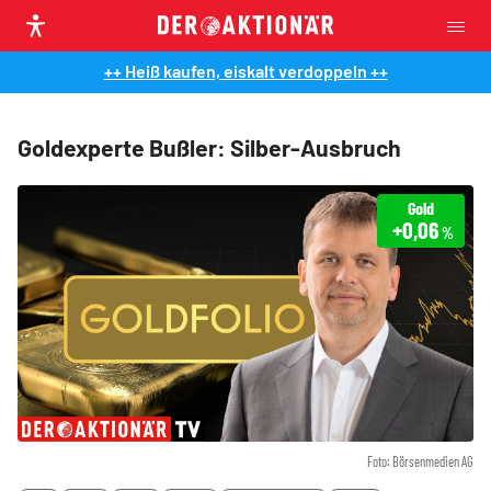
++ Heiß kaufen, eiskalt verdoppeln ++
Goldexperte Bußler: Silber-Ausbruch
Gold
+0,06
%
Foto: Börsenmedien AG