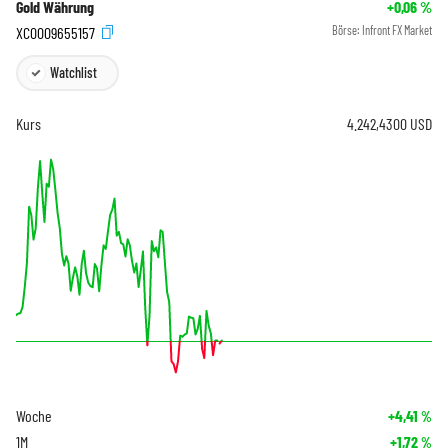
Gold Währung
+0,06
%
XC0009655157
Börse:
Infront FX Market
Watchlist
Kurs
4.242,4300
USD
Woche
+4,41
%
1M
+1,72
%