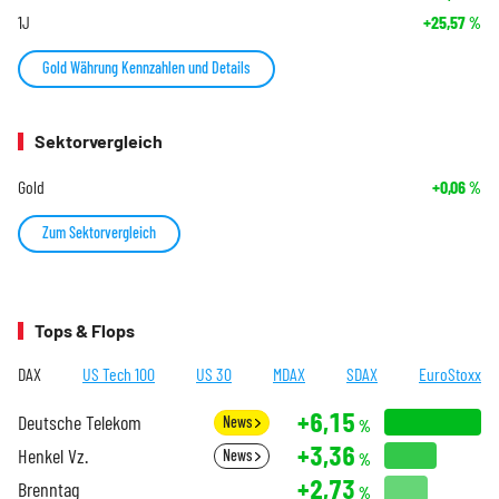
1J
+25,57
%
Gold Währung Kennzahlen und Details
Sektorvergleich
Gold
+0,06
%
Zum Sektorvergleich
Tops & Flops
DAX
US Tech 100
US 30
MDAX
SDAX
EuroStoxx
+6,15
Deutsche Telekom
News
%
+3,36
Henkel Vz.
News
%
+2,73
Brenntag
%