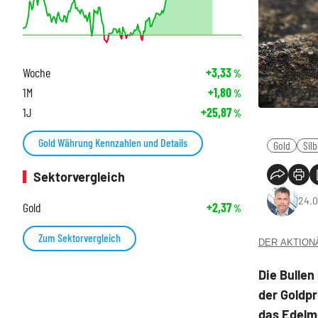
Woche
+3,33
%
1M
+1,80
%
1J
+25,87
%
Gold Währung Kennzahlen und Details
Gold
Sil
Sektorvergleich
24.0
Gold
+2,37
%
Zum Sektorvergleich
DER AKTIONÄR
Die Bulle
der Goldpr
das Edelme