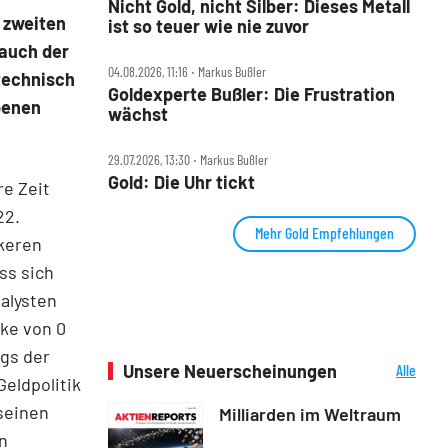
Nicht Gold, nicht Silber: Dieses Metall
 zweiten
ist so teuer wie nie zuvor
 auch der
04.08.2026, 11:16 ‧ Markus Bußler
technisch
Goldexperte Bußler: Die Frustration
benen
wächst
29.07.2026, 13:30 ‧ Markus Bußler
Gold: Die Uhr tickt
re Zeit
22.
Mehr Gold Empfehlungen
ckeren
ss sich
alysten
rke von 0
egs der
Unsere Neuerscheinungen
Alle
Geldpolitik
Neuerscheinungen
 seinen
Milliarden im Weltraum
n