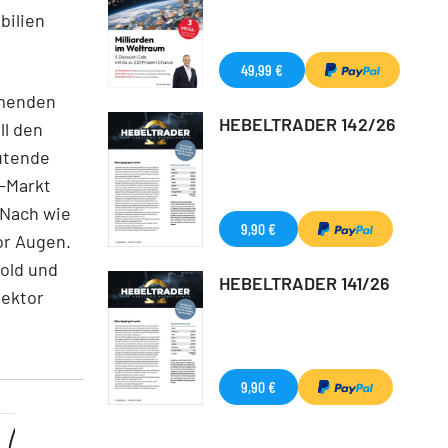
bilien
49,99 €
mmenden
HEBELTRADER 142/26
ll den
eutende
p-Markt
 Nach wie
9,90 €
or Augen.
Gold und
HEBELTRADER 141/26
Sektor
9,90 €