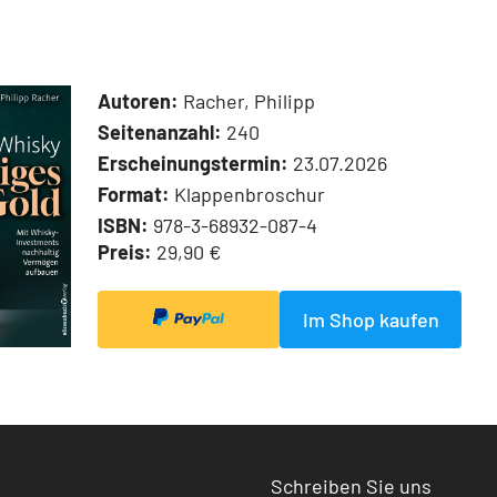
Autoren:
Racher, Philipp
Seitenanzahl:
240
Erscheinungstermin:
23.07.2026
Format:
Klappenbroschur
ISBN:
978-3-68932-087-4
Preis:
29,90 €
Im Shop kaufen
Schreiben Sie uns