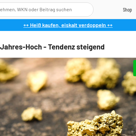
++ Heiß kaufen, eiskalt verdoppeln ++
-Jahres-Hoch - Tendenz steigend