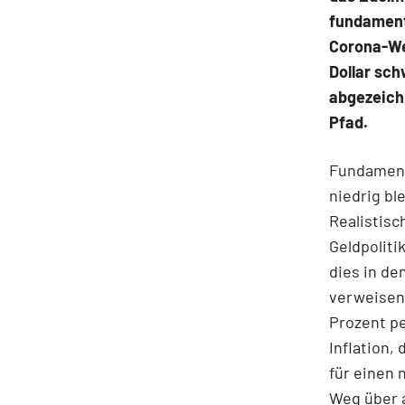
fundamenta
Corona-Wel
Dollar sc
abgezeich
Pfad.
Fundamenta
niedrig bl
Realistisc
Geldpoliti
dies in de
verweisen 
Prozent pe
Inflation,
für einen 
Weg über a