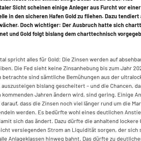
ler Sicht scheinen einige Anleger aus Furcht vor einer
le in den sicheren Hafen Gold zu fliehen. Dazu tendiert
hwächer. Doch wichtiger: Der Ausbruch hatte sich chart
net und Gold folgt bislang dem charttechnisch vorgege
l spricht alles für Gold: Die Zinsen werden auf absehba
eiben. Die Fed sieht keine Zinsanhebung bis zum Jahr 20
h betrachte sind sämtliche Bemühungen aus der ultralo
k auszusteigen bislang gescheitert – und die Chancen, da
n kommenden Jahren ändern wird, sind gering. Einige An
darauf, dass die Zinsen noch viel länger rund um die Ma
ndeln werden. Es bedürfte wohl eines deutlichen Ansti
 damit sich das ändert. Dazu dürfte die anhaltend lockere 
nicht versiegenden Strom an Liquidität sorgen, der sich
lle Anlageklassen hinweg bahnt. Das dürfte zu deutliche