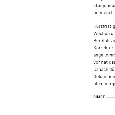
steigende
oder auch 
Kurzfristi
Wochen die
Bereich vo
Korrektur 
angekomme
vor hat da
Danach dür
Goldminen 
nicht verg