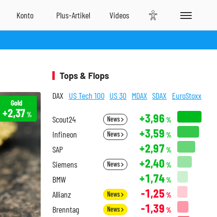
Tops & Flops
DAX
US Tech 100
US 30
MDAX
SDAX
EuroStoxx
Gold
+2,37
%
+3,96
Scout24
News
%
+3,59
Infineon
News
%
+2,97
SAP
%
+2,40
Siemens
News
%
+1,74
BMW
%
-1,25
Allianz
News
%
-1,39
Brenntag
News
%