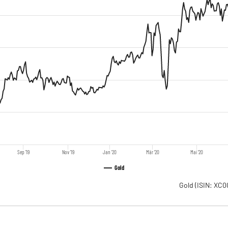
Sep '19
Nov '19
Jan '20
Mär '20
Mai '20
Gold
Gold
(ISIN: XC0