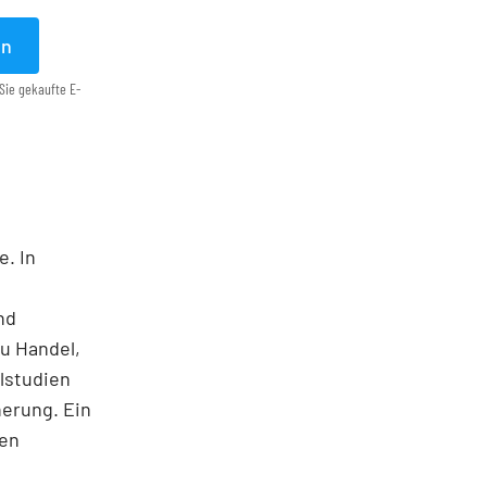
en
Sie gekaufte E-
e. In
nd
u Handel,
lstudien
herung. Ein
nen