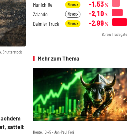
-1,53
Munich Re
News
%
-2,10
Zalando
News
%
-2,99
Daimler Truck
News
%
Börse: Tradegate
o: Shutterstock
Mehr zum Thema
 Nachdem
t, sattelt
Heute, 10:45 ‧ Jan-Paul Fóri