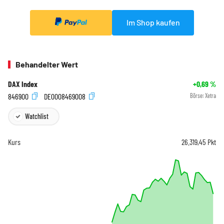
Im Shop kaufen
Behandelter Wert
DAX Index
+0,69
%
846900
DE0008469008
Börse:
Xetra
Watchlist
Kurs
26.319,45
Pkt