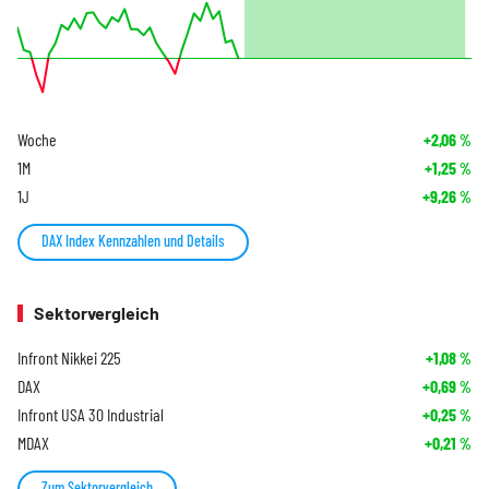
Woche
+2,06
%
1M
+1,25
%
1J
+9,26
%
DAX Index Kennzahlen und Details
Sektorvergleich
Infront Nikkei 225
+1,08
%
DAX
+0,69
%
Infront USA 30 Industrial
+0,25
%
MDAX
+0,21
%
Zum Sektorvergleich