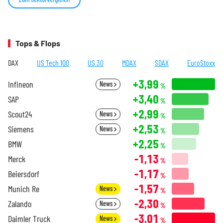
Tops & Flops
DAX
US Tech 100
US 30
MDAX
SDAX
EuroStoxx
+3,99
Infineon
News
%
+3,40
SAP
%
+2,99
Scout24
News
%
+2,53
Siemens
News
%
+2,25
BMW
%
-1,13
Merck
%
-1,17
Beiersdorf
%
-1,57
Munich Re
News
%
-2,30
Zalando
News
%
-3,01
Daimler Truck
News
%