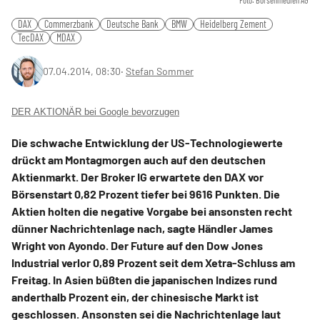
Foto: Börsenmedien AG
DAX
Commerzbank
Deutsche Bank
BMW
Heidelberg Zement
TecDAX
MDAX
07.04.2014, 08:30
‧
Stefan Sommer
DER AKTIONÄR bei Google bevorzugen
Die schwache Entwicklung der US-Technologiewerte
drückt am Montagmorgen auch auf den deutschen
Aktienmarkt. Der Broker IG erwartete den DAX vor
Börsenstart 0,82 Prozent tiefer bei 9616 Punkten. Die
Aktien holten die negative Vorgabe bei ansonsten recht
dünner Nachrichtenlage nach, sagte Händler James
Wright von Ayondo. Der Future auf den Dow Jones
Industrial verlor 0,89 Prozent seit dem Xetra-Schluss am
Freitag. In Asien büßten die japanischen Indizes rund
anderthalb Prozent ein, der chinesische Markt ist
geschlossen. Ansonsten sei die Nachrichtenlage laut