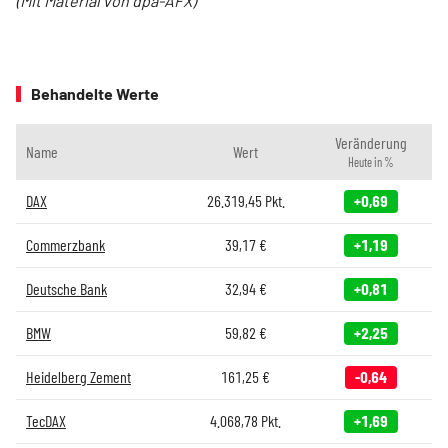
(Mit Material von dpa-AFX)
Behandelte Werte
Veränderung
Name
Wert
Heute in %
DAX
26.319,45
Pkt.
+0,69
Commerzbank
39,17
€
+1,19
Deutsche Bank
32,94
€
+0,81
BMW
59,82
€
+2,25
Heidelberg Zement
161,25
€
-0,64
TecDAX
4.068,78
Pkt.
+1,69