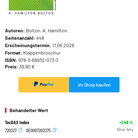
Autoren:
Bolton, A. Hamilton
Seitenanzahl:
448
Erscheinungstermin:
11.06.2026
Format:
Klappenbroschur
ISBN:
978-3-68932-073-7
Preis:
39,90 €
Im Shop kaufen
Behandelter Wert
TecDAX Index
+1,48
%
720327
DE0007203275
Börse:
Xetra