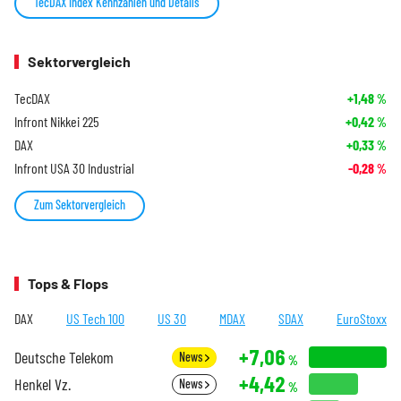
TecDAX Index Kennzahlen und Details
Sektorvergleich
TecDAX
+1,48
%
Infront Nikkei 225
+0,42
%
DAX
+0,33
%
Infront USA 30 Industrial
-0,28
%
Zum Sektorvergleich
Tops & Flops
DAX
US Tech 100
US 30
MDAX
SDAX
EuroStoxx
+7,06
Deutsche Telekom
News
%
+4,42
Henkel Vz.
News
%