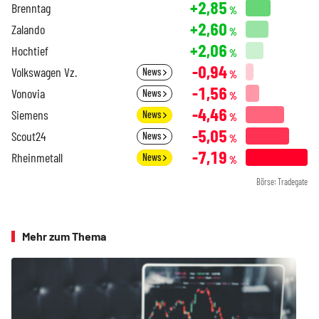
+2,85
Brenntag
%
+2,60
Zalando
%
+2,06
Hochtief
%
-0,94
Volkswagen Vz.
News
%
-1,56
Vonovia
News
%
-4,46
Siemens
News
%
-5,05
Scout24
News
%
-7,19
Rheinmetall
News
%
Börse: Tradegate
Mehr zum Thema