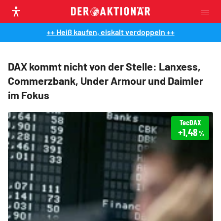
++ Heiß kaufen, eiskalt verdoppeln ++
DAX kommt nicht von der Stelle: Lanxess,
Commerzbank, Under Armour und Daimler
im Fokus
TecDAX
+1,48
%