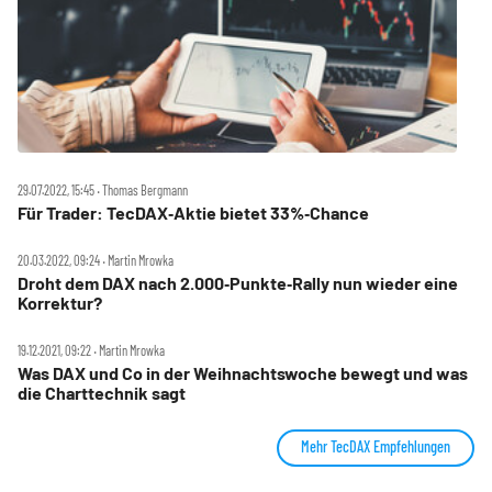
29.07.2022, 15:45 ‧ Thomas Bergmann
Für Trader: TecDAX‑Aktie bietet 33%‑Chance
20.03.2022, 09:24 ‧ Martin Mrowka
Droht dem DAX nach 2.000‑Punkte‑Rally nun wieder eine
Korrektur?
19.12.2021, 09:22 ‧ Martin Mrowka
Was DAX und Co in der Weihnachtswoche bewegt und was
die Charttechnik sagt
Mehr TecDAX Empfehlungen