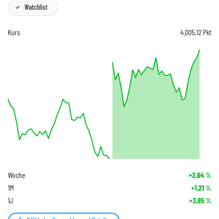
Watchlist
Kurs
4.005,12
Pkt
Woche
+2,64
%
1M
+1,21
%
1J
+3,85
%